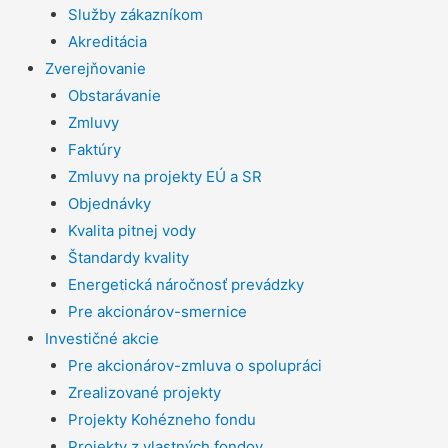
Služby zákazníkom
Akreditácia
Zverejňovanie
Obstarávanie
Zmluvy
Faktúry
Zmluvy na projekty EÚ a SR
Objednávky
Kvalita pitnej vody
Štandardy kvality
Energetická náročnosť prevádzky
Pre akcionárov-smernice
Investičné akcie
Pre akcionárov-zmluva o spolupráci
Zrealizované projekty
Projekty Kohézneho fondu
Projekty z vlastných fondov