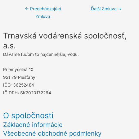
Navigácia
←
Predchádzajúci
Ďalší Zmluva
→
Zmluva
v
článku
Trnavská vodárenská spoločnosť,
a.s.
Dávame ľuďom to najcennejšie, vodu.
Priemyselná 10
921 79 Piešťany
IČO: 36252484
IČ DPH: SK2020172264
O spoločnosti
Základné informácie
Všeobecné obchodné podmienky