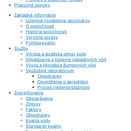
Pracovné ponuky
Základné informácie
Územné rozdelenie akcionárov
O spoločnosti
História spoločnosti
Výročné správy
Politika kvality
Služby
Výroba a dodávka pitnej vody
Odvádzanie a čistenie odpadových vôd
Vývoz a likvidácia žumpových vôd
Skúšobné laboratórium
Objednávky
Osvedčenie o akreditácii
Proces riešenia sťažnosti
Zverejňovanie
Obstarávanie
Zmluvy
Faktúry
Objednávky
Kvalita vody
Štandardy kvality