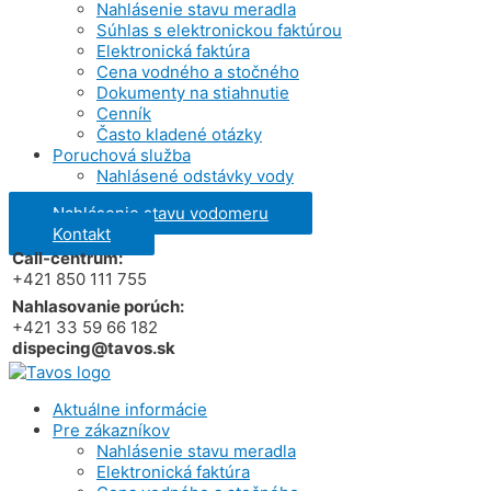
Nahlásenie stavu meradla
Súhlas s elektronickou faktúrou
Elektronická faktúra
Cena vodného a stočného
Dokumenty na stiahnutie
Cenník
Často kladené otázky
Poruchová služba
Nahlásené odstávky vody
Nahlásenie stavu vodomeru
Kontakt
Call-centrum:
+421 850 111 755
Nahlasovanie porúch:
+421 33 59 66 182
dispecing@tavos.sk
Aktuálne informácie
Pre zákazníkov
Nahlásenie stavu meradla
Elektronická faktúra