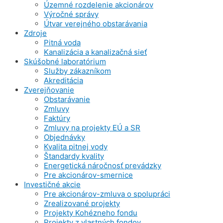
Územné rozdelenie akcionárov
Výročné správy
Útvar verejného obstarávania
Zdroje
Pitná voda
Kanalizácia a kanalizačná sieť
Skúšobné laboratórium
Služby zákazníkom
Akreditácia
Zverejňovanie
Obstarávanie
Zmluvy
Faktúry
Zmluvy na projekty EÚ a SR
Objednávky
Kvalita pitnej vody
Štandardy kvality
Energetická náročnosť prevádzky
Pre akcionárov-smernice
Investičné akcie
Pre akcionárov-zmluva o spolupráci
Zrealizované projekty
Projekty Kohézneho fondu
Projekty z vlastných fondov