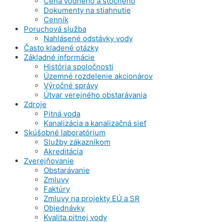
Cena vodného a stočného
Dokumenty na stiahnutie
Cenník
Poruchová služba
Nahlásené odstávky vody
Často kladené otázky
Základné informácie
História spoločnosti
Územné rozdelenie akcionárov
Výročné správy
Útvar verejného obstarávania
Zdroje
Pitná voda
Kanalizácia a kanalizačná sieť
Skúšobné laboratórium
Služby zákazníkom
Akreditácia
Zverejňovanie
Obstarávanie
Zmluvy
Faktúry
Zmluvy na projekty EÚ a SR
Objednávky
Kvalita pitnej vody