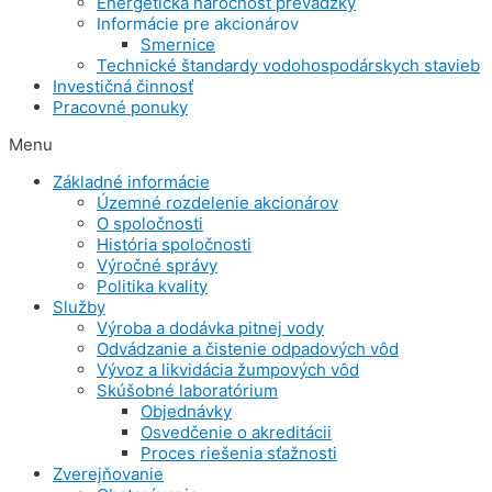
Energetická náročnosť prevádzky
Informácie pre akcionárov
Smernice
Technické štandardy vodohospodárskych stavieb
Investičná činnosť
Pracovné ponuky
Menu
Základné informácie
Územné rozdelenie akcionárov
O spoločnosti
História spoločnosti
Výročné správy
Politika kvality
Služby
Výroba a dodávka pitnej vody
Odvádzanie a čistenie odpadových vôd
Vývoz a likvidácia žumpových vôd
Skúšobné laboratórium
Objednávky
Osvedčenie o akreditácii
Proces riešenia sťažnosti
Zverejňovanie