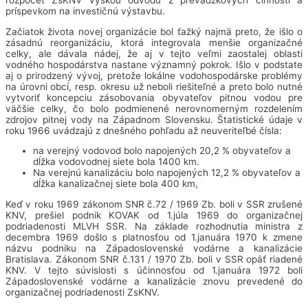
rozpočet ZsKNV výškou odvodu z prevádzkových činností a
príspevkom na investičnú výstavbu.
Začiatok života novej organizácie bol ťažký najmä preto, že išlo o
zásadnú reorganizáciu, ktorá integrovala menšie organizačné
celky, ale dávala nádej, že aj v tejto veľmi zaostalej oblasti
vodného hospodárstva nastane významný pokrok. Išlo v podstate
aj o prirodzený vývoj, pretože lokálne vodohospodárske problémy
na úrovni obcí, resp. okresu už neboli riešiteľné a preto bolo nutné
vytvoriť koncepciu zásobovania obyvateľov pitnou vodou pre
väčšie celky, čo bolo podmienené nerovnomerným rozdelením
zdrojov pitnej vody na Západnom Slovensku. Štatistické údaje v
roku 1966 uvádzajú z dnešného pohľadu až neuveriteľbé čísla:
na verejný vodovod bolo napojených 20,2 % obyvateľov a
dĺžka vodovodnej siete bola 1400 km.
Na verejnú kanalizáciu bolo napojených 12,2 % obyvateľov a
dĺžka kanalizačnej siete bola 400 km,
Keď v roku 1969 zákonom SNR č.72 / 1969 Zb. boli v SSR zrušené
KNV, prešiel podnik KOVAK od 1.júla 1969 do organizačnej
podriadenosti MLVH SSR. Na základe rozhodnutia ministra z
decembra 1969 došlo s platnosťou od 1.januára 1970 k zmene
názvu podniku na Západoslovenské vodárne a kanalizácie
Bratislava. Zákonom SNR č.131 / 1970 Zb. boli v SSR opäť riadené
KNV. V tejto súvislosti s účinnosťou od 1.januára 1972 boli
Západoslovenské vodárne a kanalizácie znovu prevedené do
organizačnej podriadenosti ZsKNV.