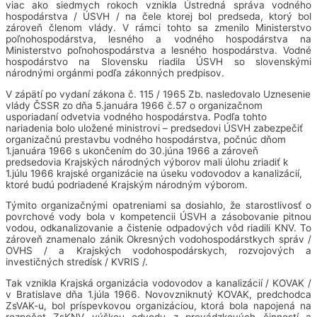
viac ako siedmych rokoch vznikla Ústredná správa vodného
hospodárstva / ÚSVH / na čele ktorej bol predseda, ktorý bol
zároveň členom vlády. V rámci tohto sa zmenilo Ministerstvo
poľnohospodárstva, lesného a vodného hospodárstva na
Ministerstvo poľnohospodárstva a lesného hospodárstva. Vodné
hospodárstvo na Slovensku riadila ÚSVH so slovenskými
národnými orgánmi podľa zákonných predpisov.
V zápätí po vydaní zákona č. 115 / 1965 Zb. nasledovalo Uznesenie
vlády ČSSR zo dňa 5.januára 1966 č.57 o organizačnom
usporiadaní odvetvia vodného hospodárstva. Podľa tohto
nariadenia bolo uložené ministrovi – predsedovi ÚSVH zabezpečiť
organizačnú prestavbu vodného hospodárstva, počnúc dňom
1.januára 1966 s ukončením do 30.júna 1966 a zároveň
predsedovia Krajských národných výborov mali úlohu zriadiť k
1.júlu 1966 krajské organizácie na úseku vodovodov a kanalizácií,
ktoré budú podriadené Krajským národným výborom.
Týmito organizačnými opatreniami sa dosiahlo, že starostlivosť o
povrchové vody bola v kompetencii ÚSVH a zásobovanie pitnou
vodou, odkanalizovanie a čistenie odpadových vôd riadili KNV. To
zároveň znamenalo zánik Okresných vodohospodárstkych správ /
OVHS / a Krajských vodohospodárskych, rozvojových a
investičných stredísk / KVRIS /.
Tak vznikla Krajská organizácia vodovodov a kanalizácií / KOVAK /
v Bratislave dňa 1.júla 1966. Novovzniknutý KOVAK, predchodca
ZsVAK-u, bol príspevkovou organizáciou, ktorá bola napojená na