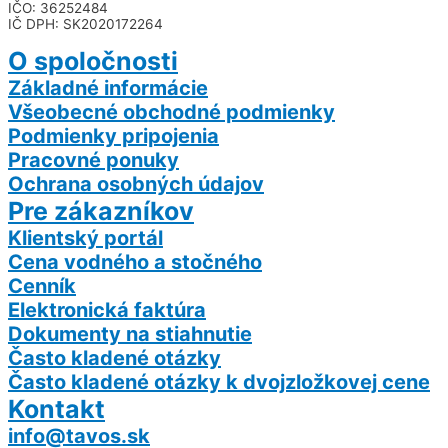
IČO: 36252484
IČ DPH: SK2020172264
O spoločnosti
Základné informácie
Všeobecné obchodné podmienky
Podmienky pripojenia
Pracovné ponuky
Ochrana osobných údajov
Pre zákazníkov
Klientský portál
Cena vodného a stočného
Cenník
Elektronická faktúra
Dokumenty na stiahnutie
Často kladené otázky
Často kladené otázky k dvojzložkovej cene
Kontakt
info@tavos.sk