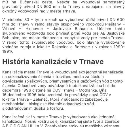
m3 na Bučanskej ceste. Neskôr sa vybudoval samostatný
gravitačný prívod DN 800 mm do Trnavy s napojením na hlavný
okružný vodovodný rad v meste Trnava.
V priebehu 80 – tych rokoch sa vybudoval ďaľší prívod DN 600
mm do Trnavy v rámci stavby skupinového vodovodu Piešťany –
Vrbové – Hlohovec – Jaslovské Bohunice. Účelom tohto
skupinového vodovodu bolo priviesť pitnú vodu pre AE Jaslovské
Bohunice, pre mesto Hlohovec a prebytok vody pre mesto Trnava.
V rámci tohto skupinového vodovodu bolo hlavne vybudovanie
vodného zdroja v lokalite Rakovice a Borovce / v rokoch 1990-
1991/.
História kanalizácie v Trnave
Kanalizácia mesta Trnava je vybudovaná ako jednotná kanalizácia
na odkanalizovanie územia intravilánu mesta za účelom
odvádzania splaškových, priemyselných a dažďových vôd z tohto
územia. Odpadové vody odvádzané touto kanalizáciou boli do
decembra 1996 čistené na ČOV Trnava – Modranka. Dňa
16.decembra 1996 bola uvedená do prevádzky nová ČOV v
lokalite Trnava – Zeleneč, ktorá v súčasnosti zabezpečuje
mechanicko – biologické čistenie odpadových vôd
s odstraňovaním dusíka a fosforu.
Kanalizačná sieť v meste Trnava je vybudovaná ako jednotná
kanalizácia. Nosnú kostru celej kanalizačnej siete tvoria zberače
A,B,C,D,G,AN,I,II,II a V. Zostávajúce stoky sú menšieho významu,