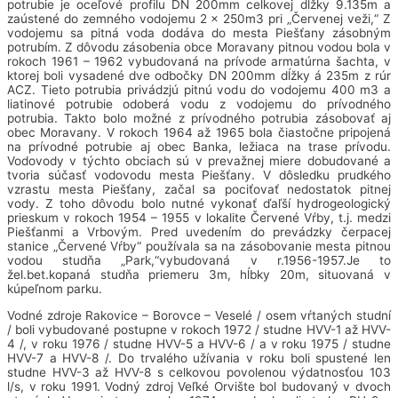
potrubie je oceľové profilu DN 200mm celkovej dĺžky 9.135m a
zaústené do zemného vodojemu 2 x 250m3 pri „Červenej veži,“ Z
vodojemu sa pitná voda dodáva do mesta Piešťany zásobným
potrubím. Z dôvodu zásobenia obce Moravany pitnou vodou bola v
rokoch 1961 – 1962 vybudovaná na prívode armatúrna šachta, v
ktorej boli vysadené dve odbočky DN 200mm dĺžky á 235m z rúr
ACZ. Tieto potrubia privádzjú pitnú vodu do vodojemu 400 m3 a
liatinové potrubie odoberá vodu z vodojemu do prívodného
potrubia. Takto bolo možné z prívodného potrubia zásobovať aj
obec Moravany. V rokoch 1964 až 1965 bola čiastočne pripojená
na prívodné potrubie aj obec Banka, ležiaca na trase prívodu.
Vodovody v týchto obciach sú v prevažnej miere dobudované a
tvoria súčasť vodovodu mesta Piešťany. V dôsledku prudkého
vzrastu mesta Piešťany, začal sa pociťovať nedostatok pitnej
vody. Z toho dôvodu bolo nutné vykonať ďaľší hydrogeologický
prieskum v rokoch 1954 – 1955 v lokalite Červené Vŕby, t.j. medzi
Piešťanmi a Vrbovým. Pred uvedením do prevádzky čerpacej
stanice „Červené Vŕby“ používala sa na zásobovanie mesta pitnou
vodou studňa „Park,“vybudovaná v r.1956-1957.Je to
žel.bet.kopaná studňa priemeru 3m, hĺbky 20m, situovaná v
kúpeľnom parku.
Vodné zdroje Rakovice – Borovce – Veselé / osem vŕtaných studní
/ boli vybudované postupne v rokoch 1972 / studne HVV-1 až HVV-
4 /, v roku 1976 / studne HVV-5 a HVV-6 / a v roku 1975 / studne
HVV-7 a HVV-8 /. Do trvalého užívania v roku boli spustené len
studne HVV-3 až HVV-8 s celkovou povolenou výdatnosťou 103
l/s, v roku 1991. Vodný zdroj Veľké Orvište bol budovaný v dvoch