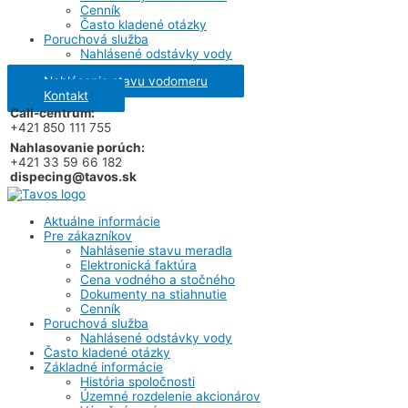
Cenník
Často kladené otázky
Poruchová služba
Nahlásené odstávky vody
Nahlásenie stavu vodomeru
Kontakt
Call-centrum:
+421 850 111 755
Nahlasovanie porúch:
+421 33 59 66 182
dispecing@tavos.sk
Aktuálne informácie
Pre zákazníkov
Nahlásenie stavu meradla
Elektronická faktúra
Cena vodného a stočného
Dokumenty na stiahnutie
Cenník
Poruchová služba
Nahlásené odstávky vody
Často kladené otázky
Základné informácie
História spoločnosti
Územné rozdelenie akcionárov