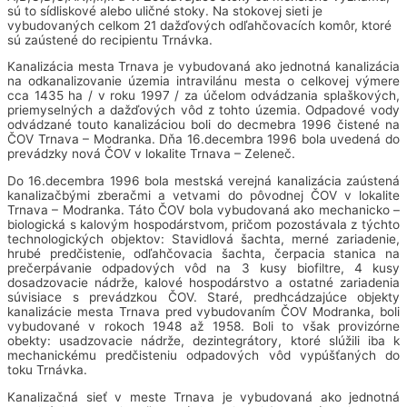
sú to sídliskové alebo uličné stoky. Na stokovej sieti je
vybudovaných celkom 21 dažďových odľahčovacích komôr, ktoré
sú zaústené do recipientu Trnávka.
Kanalizácia mesta Trnava je vybudovaná ako jednotná kanalizácia
na odkanalizovanie územia intravilánu mesta o celkovej výmere
cca 1435 ha / v roku 1997 / za účelom odvádzania splaškových,
priemyselných a dažďových vôd z tohto územia. Odpadové vody
odvádzané touto kanalizáciou boli do decmebra 1996 čistené na
ČOV Trnava – Modranka. Dňa 16.decembra 1996 bola uvedená do
prevádzky nová ČOV v lokalite Trnava – Zeleneč.
Do 16.decembra 1996 bola mestská verejná kanalizácia zaústená
kanalizačbými zberačmi a vetvami do pôvodnej ČOV v lokalite
Trnava – Modranka. Táto ČOV bola vybudovaná ako mechanicko –
biologická s kalovým hospodárstvom, pričom pozostávala z týchto
technologických objektov: Stavidlová šachta, merné zariadenie,
hrubé predčistenie, odľahčovacia šachta, čerpacia stanica na
prečerpávanie odpadových vôd na 3 kusy biofiltre, 4 kusy
dosadzovacie nádrže, kalové hospodárstvo a ostatné zariadenia
súvisiace s prevádzkou ČOV. Staré, predhcádzajúce objekty
kanalizácie mesta Trnava pred vybudovaním ČOV Modranka, boli
vybudované v rokoch 1948 až 1958. Boli to však provizórne
obekty: usadzovacie nádrže, dezintegrátory, ktoré slúžili iba k
mechanickému predčisteniu odpadových vôd vypúšťaných do
toku Trnávka.
Kanalizačná sieť v meste Trnava je vybudovaná ako jednotná