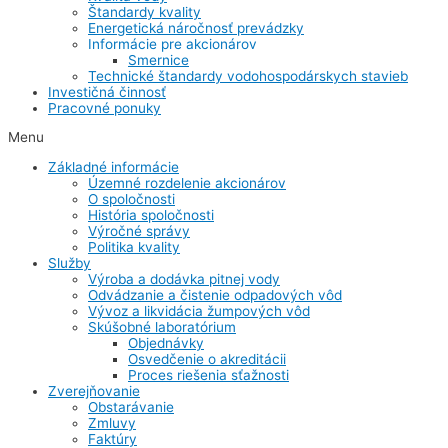
Štandardy kvality
Energetická náročnosť prevádzky
Informácie pre akcionárov
Smernice
Technické štandardy vodohospodárskych stavieb
Investičná činnosť
Pracovné ponuky
Menu
Základné informácie
Územné rozdelenie akcionárov
O spoločnosti
História spoločnosti
Výročné správy
Politika kvality
Služby
Výroba a dodávka pitnej vody
Odvádzanie a čistenie odpadových vôd
Vývoz a likvidácia žumpových vôd
Skúšobné laboratórium
Objednávky
Osvedčenie o akreditácii
Proces riešenia sťažnosti
Zverejňovanie
Obstarávanie
Zmluvy
Faktúry