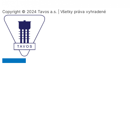
Copyright © 2024 Tavos a.s. | Všetky práva vyhradené
Scroll to Top
Na našej stránke používame rôzne súbory cookies.
Niektoré sú nevyhnutné pre správne fungovanie
stránky, iné môžeme používať len s vaším súhlasom.
Viac informácií o cookies na našej stránke nájdete
tu
.
Akceptovať všetky cookies
Odmietnuť všetky cookies