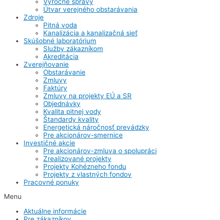
Výročné správy
Útvar verejného obstarávania
Zdroje
Pitná voda
Kanalizácia a kanalizačná sieť
Skúšobné laboratórium
Služby zákazníkom
Akreditácia
Zverejňovanie
Obstarávanie
Zmluvy
Faktúry
Zmluvy na projekty EÚ a SR
Objednávky
Kvalita pitnej vody
Štandardy kvality
Energetická náročnosť prevádzky
Pre akcionárov-smernice
Investičné akcie
Pre akcionárov-zmluva o spolupráci
Zrealizované projekty
Projekty Kohézneho fondu
Projekty z vlastných fondov
Pracovné ponuky
Menu
Aktuálne informácie
Pre zákazníkov