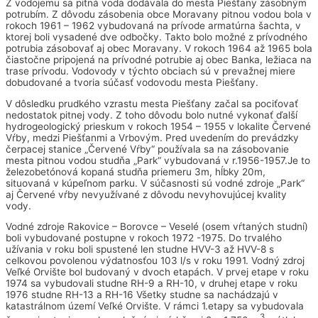
Z vodojemu sa pitná voda dodávala do mesta Piešťany zásobným
potrubím. Z dôvodu zásobenia obce Moravany pitnou vodou bola v
rokoch 1961 – 1962 vybudovaná na prívode armatúrna šachta, v
ktorej boli vysadené dve odbočky. Takto bolo možné z prívodného
potrubia zásobovať aj obec Moravany. V rokoch 1964 až 1965 bola
čiastočne pripojená na prívodné potrubie aj obec Banka, ležiaca na
trase prívodu. Vodovody v týchto obciach sú v prevažnej miere
dobudované a tvoria súčasť vodovodu mesta Piešťany.
V dôsledku prudkého vzrastu mesta Piešťany začal sa pociťovať
nedostatok pitnej vody. Z toho dôvodu bolo nutné vykonať ďalší
hydrogeologický prieskum v rokoch 1954 – 1955 v lokalite Červené
Vŕby, medzi Piešťanmi a Vrbovým. Pred uvedením do prevádzky
čerpacej stanice „Červené Vŕby“ používala sa na zásobovanie
mesta pitnou vodou studňa „Park“ vybudovaná v r.1956-1957.Je to
železobetónová kopaná studňa priemeru 3m, hĺbky 20m,
situovaná v kúpeľnom parku. V súčasnosti sú vodné zdroje „Park“
aj Červené vŕby nevyužívané z dôvodu nevyhovujúcej kvality
vody.
Vodné zdroje Rakovice – Borovce – Veselé (osem vŕtaných studní)
boli vybudované postupne v rokoch 1972 -1975. Do trvalého
užívania v roku boli spustené len studne HVV-3 až HVV-8 s
celkovou povolenou výdatnosťou 103 l/s v roku 1991. Vodný zdroj
Veľké Orvište bol budovaný v dvoch etapách. V prvej etape v roku
1974 sa vybudovali studne RH-9 a RH-10, v druhej etape v roku
1976 studne RH-13 a RH-16 Všetky studne sa nachádzajú v
katastrálnom území Veľké Orvište. V rámci 1.etapy sa vybudovala
3