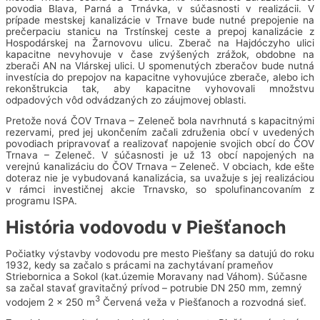
povodia Blava, Parná a Trnávka, v súčasnosti v realizácii. V
prípade mestskej kanalizácie v Trnave bude nutné prepojenie na
prečerpaciu stanicu na Trstínskej ceste a prepoj kanalizácie z
Hospodárskej na Žarnovovu ulicu. Zberač na Hajdóczyho ulici
kapacitne nevyhovuje v čase zvýšených zrážok, obdobne na
zberači AN na Vlárskej ulici. U spomenutých zberačov bude nutná
investícia do prepojov na kapacitne vyhovujúce zberače, alebo ich
rekonštrukcia tak, aby kapacitne vyhovovali množstvu
odpadových vôd odvádzaných zo záujmovej oblasti.
Pretože nová ČOV Trnava – Zeleneč bola navrhnutá s kapacitnými
rezervami, pred jej ukončením začali združenia obcí v uvedených
povodiach pripravovať a realizovať napojenie svojich obcí do ČOV
Trnava – Zeleneč. V súčasnosti je už 13 obcí napojených na
verejnú kanalizáciu do ČOV Trnava – Zeleneč. V obciach, kde ešte
doteraz nie je vybudovaná kanalizácia, sa uvažuje s jej realizáciou
v rámci investičnej akcie Trnavsko, so spolufinancovaním z
programu ISPA.
História vodovodu v Piešťanoch
Počiatky výstavby vodovodu pre mesto Piešťany sa datujú do roku
1932, kedy sa začalo s prácami na zachytávaní prameňov
Striebornica a Sokol (kat.územie Moravany nad Váhom). Súčasne
sa začal stavať gravitačný prívod – potrubie DN 250 mm, zemný
3
vodojem 2 x 250 m
Červená veža v Piešťanoch a rozvodná sieť.