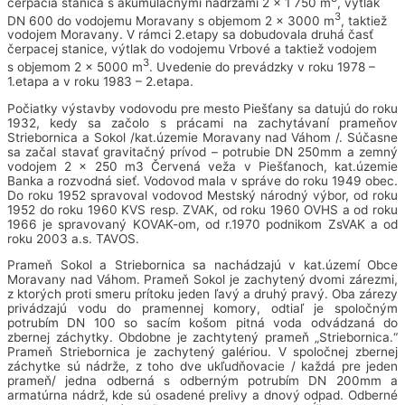
čerpacia stanica s akumulačnými nádržami 2 x 1 750 m
, výtlak
3
DN 600 do vodojemu Moravany s objemom 2 x 3000 m
, taktiež
vodojem Moravany. V rámci 2.etapy sa dobudovala druhá časť
čerpacej stanice, výtlak do vodojemu Vrbové a taktiež vodojem
3
s objemom 2 x 5000 m
. Uvedenie do prevádzky v roku 1978 –
1.etapa a v roku 1983 – 2.etapa.
Počiatky výstavby vodovodu pre mesto Piešťany sa datujú do roku
1932, kedy sa začolo s prácami na zachytávaní prameňov
Striebornica a Sokol /kat.územie Moravany nad Váhom /. Súčasne
sa začal stavať gravitačný prívod – potrubie DN 250mm a zemný
vodojem 2 x 250 m3 Červená veža v Piešťanoch, kat.územie
Banka a rozvodná sieť. Vodovod mala v správe do roku 1949 obec.
Do roku 1952 spravoval vodovod Mestský národný výbor, od roku
1952 do roku 1960 KVS resp. ZVAK, od roku 1960 OVHS a od roku
1966 je spravovaný KOVAK-om, od r.1970 podnikom ZsVAK a od
roku 2003 a.s. TAVOS.
Prameň Sokol a Striebornica sa nachádzajú v kat.území Obce
Moravany nad Váhom. Prameň Sokol je zachytený dvomi zárezmi,
z ktorých proti smeru prítoku jeden ľavý a druhý pravý. Oba zárezy
privádzajú vodu do pramennej komory, odtiaľ je spoločným
potrubím DN 100 so sacím košom pitná voda odvádzaná do
zbernej záchytky. Obdobne je zachtytený prameň „Striebornica.“
Prameň Striebornica je zachytený galériou. V spoločnej zbernej
záchytke sú nádrže, z toho dve ukľudňovacie / každá pre jeden
prameň/ jedna odberná s odberným potrubím DN 200mm a
armatúrna nádrž, kde sú osadené prelivy a dnový odpad. Odberné