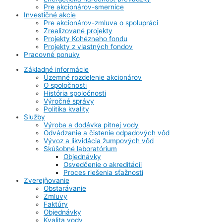
Pre akcionárov-smernice
Investičné akcie
Pre akcionárov-zmluva o spolupráci
Zrealizované projekty
Projekty Kohézneho fondu
Projekty z vlastných fondov
Pracovné ponuky
Základné informácie
Územné rozdelenie akcionárov
O spoločnosti
História spoločnosti
Výročné správy
Politika kvality
Služby
Výroba a dodávka pitnej vody
Odvádzanie a čistenie odpadových vôd
Vývoz a likvidácia žumpových vôd
Skúšobné laboratórium
Objednávky
Osvedčenie o akreditácii
Proces riešenia sťažnosti
Zverejňovanie
Obstarávanie
Zmluvy
Faktúry
Objednávky
Kvalita vody