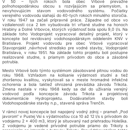
V 50 – tých rokoch bola obec Vrbové prevažne
poľnohospodárskou obcou s rozvíjajúcim sa priemyslom, s
nevyhovujúcim stavom vodovodného systému. Počiatky
verejného vodovodu siahajú do 40-tych rokoch minulého storočia.
V roku 1947 sa začali prípravné práce. Západne od obce vo
vzdialenosti cca 2 km vybudovala tri vŕtané studne na honoch
Hrabiny a Dolné Vrbovce, ktorých výdatnosť bola spolu 9,0 l/s. Na
základe toho Vodoprojekt vypracoval detailný projekt, ktorý v
koncepte bol revidovaný vodohospodárskym oddelením KNV v
Bratislave. Projekt vodovodu pre obec Vrbové vypracoval
Stavoprojekt ,návrhové stredisko pre vodné stavby, Vodoprojekt
Bratislava, v roku 1951. Na základe tohto projektu boli postupne
realizované studne, s priamym prívodom do obce a zásobné
potrubia.
Mesto Vrbové bolo týmto systémom zásobované pitnou vodou do
roku 1968. Vzhľadom na kolísanie výdatnosti studní a tiež
zhoršenou kvalitou, vyskytovali sa v meste hromadné infekčné
ochorenia a bola taktiež ohrozená prevádzka závodu Trikota.
Zmena nastala v roku 1968 kedy sa dal do užívania verejný
vodovod podľa koncepcie závodu Trikota a projektovej
dokumentácie Hydroprojektu. Dodávateľom stavby boli
Vodohospodárske stavby n.p., stavená správa Trenčín.
V rámci novej koncepcie bol napojený vodný zdroj – prameň „Pod
javorom“ v Pustej Vsi s výdatnosťou cca 10 až 12 l/s s prívodom do
vodojemu 2 x 400 m3, ktorý je situovaný nad priehradou Holeška.
Z vodojemu je vedené prívodné potrubie priamo do Trikoty s