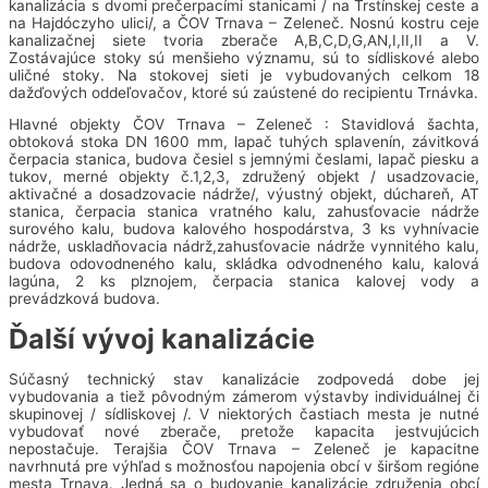
kanalizácia s dvomi prečerpacími stanicami / na Trstínskej ceste a
na Hajdóczyho ulici/, a ČOV Trnava – Zeleneč. Nosnú kostru ceje
kanalizačnej siete tvoria zberače A,B,C,D,G,AN,I,II,II a V.
Zostávajúce stoky sú menšieho významu, sú to sídliskové alebo
uličné stoky. Na stokovej sieti je vybudovaných celkom 18
dažďových oddeľovačov, ktoré sú zaústené do recipientu Trnávka.
Hlavné objekty ČOV Trnava – Zeleneč : Stavidlová šachta,
obtoková stoka DN 1600 mm, lapač tuhých splavenín, závitková
čerpacia stanica, budova česiel s jemnými česlami, lapač piesku a
tukov, merné objekty č.1,2,3, združený objekt / usadzovacie,
aktivačné a dosadzovacie nádrže/, výustný objekt, dúchareň, AT
stanica, čerpacia stanica vratného kalu, zahusťovacie nádrže
surového kalu, budova kalového hospodárstva, 3 ks vyhnívacie
nádrže, uskladňovacia nádrž,zahusťovacie nádrže vynnitého kalu,
budova odovodneného kalu, skládka odvodneného kalu, kalová
lagúna, 2 ks plznojem, čerpacia stanica kalovej vody a
prevádzková budova.
Ďalší vývoj kanalizácie
Súčasný technický stav kanalizácie zodpovedá dobe jej
vybudovania a tiež pôvodným zámerom výstavby individuálnej či
skupinovej / sídliskovej /. V niektorých častiach mesta je nutné
vybudovať nové zberače, pretože kapacita jestvujúcich
nepostačuje. Terajšia ČOV Trnava – Zeleneč je kapacitne
navrhnutá pre výhľad s možnosťou napojenia obcí v širšom regióne
mesta Trnava. Jedná sa o budovanie kanalizácie združenia obcí