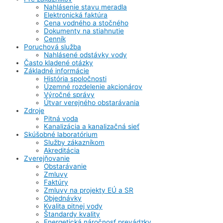
Nahlásenie stavu meradla
Elektronická faktúra
Cena vodného a stočného
Dokumenty na stiahnutie
Cenník
Poruchová služba
Nahlásené odstávky vody
Často kladené otázky
Základné informácie
História spoločnosti
Územné rozdelenie akcionárov
Výročné správy
Útvar verejného obstarávania
Zdroje
Pitná voda
Kanalizácia a kanalizačná sieť
Skúšobné laboratórium
Služby zákazníkom
Akreditácia
Zverejňovanie
Obstarávanie
Zmluvy
Faktúry
Zmluvy na projekty EÚ a SR
Objednávky
Kvalita pitnej vody
Štandardy kvality
Energetická náročnosť prevádzky