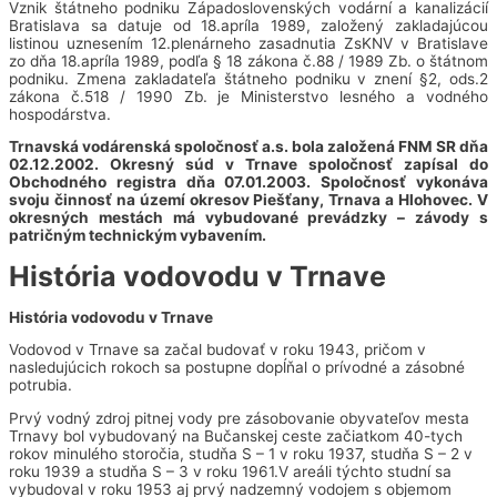
Vznik štátneho podniku Západoslovenských vodární a kanalizácií
Bratislava sa datuje od 18.apríla 1989, založený zakladajúcou
listinou uznesením 12.plenárneho zasadnutia ZsKNV v Bratislave
zo dňa 18.apríla 1989, podľa § 18 zákona č.88 / 1989 Zb. o štátnom
podniku. Zmena zakladateľa štátneho podniku v znení §2, ods.2
zákona č.518 / 1990 Zb. je Ministerstvo lesného a vodného
hospodárstva.
Trnavská vodárenská spoločnosť a.s. bola založená FNM SR dňa
02.12.2002. Okresný súd v Trnave spoločnosť zapísal do
Obchodného registra dňa 07.01.2003. Spoločnosť vykonáva
svoju činnosť na území okresov Piešťany, Trnava a Hlohovec. V
okresných mestách má vybudované prevádzky – závody s
patričným technickým vybavením.
História vodovodu v Trnave
História vodovodu v Trnave
Vodovod v Trnave sa začal budovať v roku 1943, pričom v
nasledujúcich rokoch sa postupne dopĺňal o prívodné a zásobné
potrubia.
Prvý vodný zdroj pitnej vody pre zásobovanie obyvateľov mesta
Trnavy bol vybudovaný na Bučanskej ceste začiatkom 40-tych
rokov minulého storočia, studňa S – 1 v roku 1937, studňa S – 2 v
roku 1939 a studňa S – 3 v roku 1961.V areáli týchto studní sa
vybudoval v roku 1953 aj prvý nadzemný vodojem s objemom