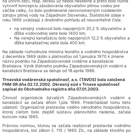
na úrovni obcí, resp. okresu už neboli riešiteľné a preto bolo nutné
vytvoriť koncepciu zásobovania obyvateľov pitnou vodou pre
väčšie celky, čo bolo podmienené nerovnomerným rozdelením
zdrojov pitnej vody na Západnom Slovensku. Štatistické údaje v
roku 1966 uvádzajú z dnešného pohľadu až neuveriteľné čísla:
na verejný vodovod bolo napojených 20,2 % obyvateľov a
dĺžka vodovodnej siete bola 1400 km;
Na verejnú kanalizáciu bolo napojených 12,2 % obyvateľov a
dĺžka kanalizačnej siete bola 400 km;
Na základe rozhodnutia ministra lesného a vodného hospodárstva
z decembra 1969 došlo s platnosťou od 1.januára 1970 k zmene
názvu podniku na Západoslovenské vodárne a kanalizácie
Bratislava. Vznik štátneho podniku Západoslovenských vodární a
kanalizácií Bratislava sa datuje od 18.apríla 1989.
Trnavská vodárenská spoločnosť, a.s. (TAVOS) bola založená
FNM SR dňa 02.12.2002. Okresný súd v Trnave spoločnosť
zapísal do Obchodného registra dňa 07.01.2003.
Činnosť organizácie bývalých Západoslovenských vodární a
kanalizácií sa začala dňom 1.júla 1966. Predchádzali tomu tieto
udalosti: Organizačná prestavba celého národného hospodárstva,
ktorej cieľom bolo zlepšiť sústavu plánovitého riadenia, začala
koncom roka 1965.
Právnou normou, ktorou sa začala realizovať prestavba vodného
hospodárstva, bol zákon č. 115 / 1965 Zb., na základe ktorého po