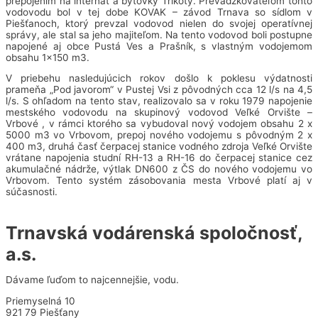
prepojením na internát a bytovky Trikoty. Prevádzkovateľom tohto
vodovodu bol v tej dobe KOVAK – závod Trnava so sídlom v
Piešťanoch, ktorý prevzal vodovod nielen do svojej operatívnej
správy, ale stal sa jeho majiteľom. Na tento vodovod boli postupne
napojené aj obce Pustá Ves a Prašník, s vlastným vodojemom
obsahu 1×150 m3.
V priebehu nasledujúcich rokov došlo k poklesu výdatnosti
prameňa „Pod javorom“ v Pustej Vsi z pôvodných cca 12 l/s na 4,5
l/s. S ohľadom na tento stav, realizovalo sa v roku 1979 napojenie
mestského vodovodu na skupinový vodovod Veľké Orvište –
Vrbové , v rámci ktorého sa vybudoval nový vodojem obsahu 2 x
5000 m3 vo Vrbovom, prepoj nového vodojemu s pôvodným 2 x
400 m3, druhá časť čerpacej stanice vodného zdroja Veľké Orvište
vrátane napojenia studní RH-13 a RH-16 do čerpacej stanice cez
akumulačné nádrže, výtlak DN600 z ČS do nového vodojemu vo
Vrbovom. Tento systém zásobovania mesta Vrbové platí aj v
súčasnosti.
Trnavská vodárenská spoločnosť,
a.s.
Dávame ľuďom to najcennejšie, vodu.
Priemyselná 10
921 79 Piešťany