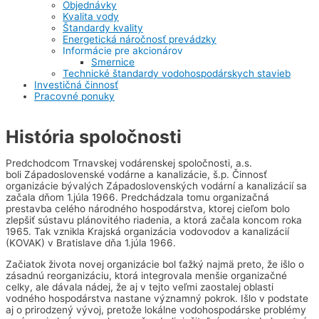
Objednávky
Kvalita vody
Štandardy kvality
Energetická náročnosť prevádzky
Informácie pre akcionárov
Smernice
Technické štandardy vodohospodárskych stavieb
Investičná činnosť
Pracovné ponuky
História spoločnosti
Predchodcom Trnavskej vodárenskej spoločnosti, a.s.
boli Západoslovenské vodárne a kanalizácie, š.p. Činnosť
organizácie bývalých Západoslovenských vodární a kanalizácií sa
začala dňom 1.júla 1966. Predchádzala tomu organizačná
prestavba celého národného hospodárstva, ktorej cieľom bolo
zlepšiť sústavu plánovitého riadenia, a ktorá začala koncom roka
1965. Tak vznikla Krajská organizácia vodovodov a kanalizácií
(KOVAK) v Bratislave dňa 1.júla 1966.
Začiatok života novej organizácie bol ťažký najmä preto, že išlo o
zásadnú reorganizáciu, ktorá integrovala menšie organizačné
celky, ale dávala nádej, že aj v tejto veľmi zaostalej oblasti
vodného hospodárstva nastane významný pokrok. Išlo v podstate
aj o prirodzený vývoj, pretože lokálne vodohospodárske problémy