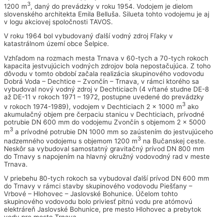
3
1200 m
, daný do prevádzky v roku 1954. Vodojem je dielom
slovenského architekta Emila Belluša. Silueta tohto vodojemu je aj
v logu akciovej spoločnosti TAVOS.
V roku 1964 bol vybudovaný ďalší vodný zdroj Fľaky v
katastrálnom území obce Šelpice.
Vzhľadom na rozmach mesta Trnava v 60-tych a 70-tych rokoch
kapacita jestvujúcich vodných zdrojov bola nepostačujúca. Z toho
dôvodu v tomto období začala realizácia skupinového vodovodu
Dobrá Voda – Dechtice – Zvončín – Trnava, v rámci ktorého sa
vybudoval nový vodný zdroj v Dechticiach (4 vŕtané studne DE-8
až DE-11 v rokoch 1971 – 1972, postupne uvedené do prevádzky
3
v rokoch 1974-1989), vodojem v Dechticiach 2 x 1000 m
ako
akumulačný objem pre čerpaciu stanicu v Dechticiach, prívodné
potrubie DN 600 mm do vodojemu Zvončín s objemom 2 x 5000
3
m
a prívodné potrubie DN 1000 mm so zaústením do jestvujúceho
3
nadzemného vodojemu s objemom 1200 m
na Bučanskej ceste.
Neskôr sa vybudoval samostatný gravitačný prívod DN 800 mm
do Trnavy s napojením na hlavný okružný vodovodný rad v meste
Trnava.
V priebehu 80-tych rokoch sa vybudoval ďalší prívod DN 600 mm
do Trnavy v rámci stavby skupinového vodovodu Piešťany –
Vrbové – Hlohovec – Jaslovské Bohunice. Účelom tohto
skupinového vodovodu bolo priviesť pitnú vodu pre atómovú
elektráreň Jaslovské Bohunice, pre mesto Hlohovec a prebytok