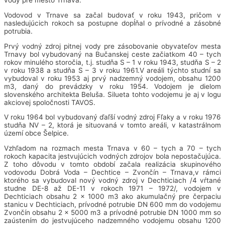
vody pre mesto Trnava.
Vodovod v Trnave sa začal budovať v roku 1943, pričom v
nasledujúcich rokoch sa postupne dopĺňal o prívodné a zásobné
potrubia.
Prvý vodný zdroj pitnej vody pre zásobovanie obyvateľov mesta
Trnavy bol vybudovaný na Bučanskej ceste začiatkom 40 – tych
rokov minulého storočia, t.j. studňa S – 1 v roku 1943, studňa S – 2
v roku 1938 a studňa S – 3 v roku 1961.V areáli týchto studní sa
vybudoval v roku 1953 aj prvý nadzemný vodojem, obsahu 1200
m3, daný do prevádzky v roku 1954. Vodojem je dielom
slovenského architekta Beluša. Silueta tohto vodojemu je aj v logu
akciovej spoločnosti TAVOS.
V roku 1964 bol vybudovaný ďaľší vodný zdroj Fľaky a v roku 1976
studňa NV – 2, ktorá je situovaná v tomto areáli, v katastrálnom
území obce Šelpice.
Vzhľadom na rozmach mesta Trnava v 60 – tych a 70 – tych
rokoch kapacita jestvujúcich vodných zdrojov bola nepostačujúca.
Z toho dôvodu v tomto období začala realizácia skupinového
vodovodu Dobrá Voda – Dechtice – Zvončín – Trnava,v rámci
ktorého sa vybudoval nový vodný zdroj v Dechticiach /4 vŕtané
studne DE-8 až DE-11 v rokoch 1971 – 1972/, vodojem v
Dechticiach obsahu 2 x 1000 m3 ako akumulačný pre čerpaciu
stanicu v Dechticiach, prívodné potrubie DN 600 mm do vodojemu
Zvončín obsahu 2 x 5000 m3 a prívodné potrubie DN 1000 mm so
zaústením do jestvujúceho nadzemného vodojemu obsahu 1200