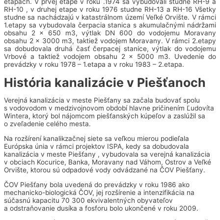
etapách. V prvej etape v roku .1974 sa vybudovali studne RH-9 a
RH-10 , v druhej etape v roku 1976 studne RH-13 a RH-16 Všetky
studne sa nachádzajú v katastrálnom území Veľké Orvište. V rámci
1.etapy sa vybudovala čerpacia stanica s akumulačnými nádržami
obsahu 2 x 650 m3, výtlak DN 600 do vodojemu Moravany
obsahu 2 x 3000 m3, taktiež vodojem Moravany. V rámci 2.etapy
sa dobudovala druhá časť čerpacej stanice, výtlak do vodojemu
Vrbové a taktiež vodojem obsahu 2 x 5000 m3. Uvedenie do
prevádzky v roku 1978 – 1.etapa a v roku 1983 – 2.etapa.
História kanalizácie v Piešťanoch
Verejná kanalizácia v meste Piešťany sa začala budovať spolu
s vodovodom v medzivojnovom období hlavne pričinením Ľudovíta
Wintera, ktorý bol nájomcom piešťanských kúpeľov a zaslúžil sa
o zveľadenie celého mesta.
Na rozšírení kanalikzačnej siete sa veľkou mierou podieľala
Európska únia v rámci projektov ISPA, kedy sa dobudovala
kanalizácia v meste Piešťany , vybudovala sa verejná kanalizácia
v obciach Kocurice, Banka, Moravany nad Váhom, Ostrov a Veľké
Orvište, ktorou sú odpadové vody odvádzané na ČOV Piešťany.
ČOV Piešťany bola uvedená do prevádzky v roku 1986 ako
mechanicko-biologická ČOV, jej rozšírenie a intenzifikácia na
súčasnú kapacitu 70 300 ekvivalentných obyvateľov
a odstraňovanie dusíka a fosforu bolo ukončené v roku 2009.