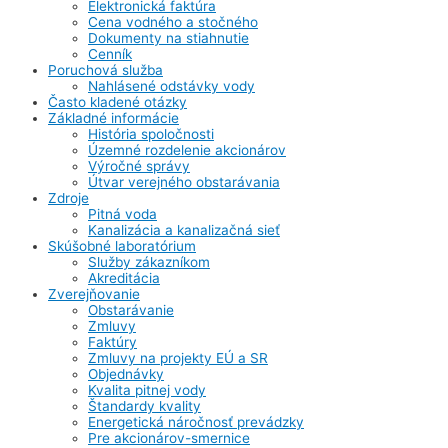
Elektronická faktúra
Cena vodného a stočného
Dokumenty na stiahnutie
Cenník
Poruchová služba
Nahlásené odstávky vody
Často kladené otázky
Základné informácie
História spoločnosti
Územné rozdelenie akcionárov
Výročné správy
Útvar verejného obstarávania
Zdroje
Pitná voda
Kanalizácia a kanalizačná sieť
Skúšobné laboratórium
Služby zákazníkom
Akreditácia
Zverejňovanie
Obstarávanie
Zmluvy
Faktúry
Zmluvy na projekty EÚ a SR
Objednávky
Kvalita pitnej vody
Štandardy kvality
Energetická náročnosť prevádzky
Pre akcionárov-smernice