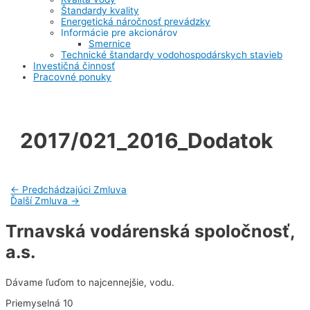
Štandardy kvality
Energetická náročnosť prevádzky
Informácie pre akcionárov
Smernice
Technické štandardy vodohospodárskych stavieb
Investičná činnosť
Pracovné ponuky
2017/021_2016_Dodatok
Navigácia
←
Predchádzajúci Zmluva
Ďalší Zmluva
→
v
Trnavská vodárenská spoločnosť,
článku
a.s.
Dávame ľuďom to najcennejšie, vodu.
Priemyselná 10