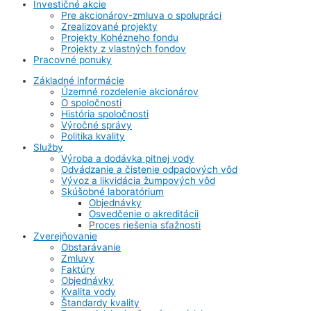
Investičné akcie
Pre akcionárov-zmluva o spolupráci
Zrealizované projekty
Projekty Kohézneho fondu
Projekty z vlastných fondov
Pracovné ponuky
Základné informácie
Územné rozdelenie akcionárov
O spoločnosti
História spoločnosti
Výročné správy
Politika kvality
Služby
Výroba a dodávka pitnej vody
Odvádzanie a čistenie odpadových vôd
Vývoz a likvidácia žumpových vôd
Skúšobné laboratórium
Objednávky
Osvedčenie o akreditácii
Proces riešenia sťažnosti
Zverejňovanie
Obstarávanie
Zmluvy
Faktúry
Objednávky
Kvalita vody
Štandardy kvality