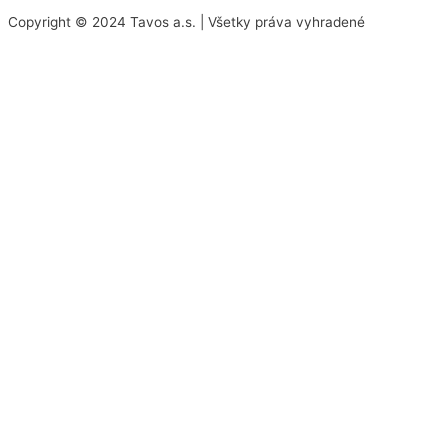
Copyright © 2024 Tavos a.s. | Všetky práva vyhradené
Scroll
to
Top
Na našej stránke používame rôzne súbory cookies.
Niektoré sú nevyhnutné pre správne fungovanie
stránky, iné môžeme používať len s vaším súhlasom.
Viac informácií o cookies na našej stránke nájdete
tu
.
Akceptovať všetky cookies
Odmietnuť všetky cookies
Spravovať cookies