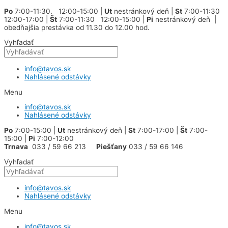
Preskočiť
Po
7:00-11:30. 12:00-15:00 |
Ut
nestránkový deň |
St
7:00-11:30
na
12:00-17:00 |
Št
7:00-11:30 12:00-15:00 |
Pi
nestránkový deň |
obsah
obedňajšia prestávka od 11.30 do 12.00 hod.
Vyhľadať
info@tavos.sk
Nahlásené odstávky
Menu
info@tavos.sk
Nahlásené odstávky
Po
7:00-15:00 |
Ut
nestránkový deň |
St
7:00-17:00 |
Št
7:00-
15:00 |
Pi
7:00-12:00
Trnava
033 / 59 66 213
Piešťany
033 / 59 66 146
Vyhľadať
info@tavos.sk
Nahlásené odstávky
Menu
info@tavos.sk