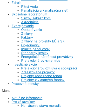
Zdroje
Pitná voda
Kanalizácia a kanalizačná sieť
Skúšobné laboratórium
Služby zákazníkom
Akreditácia
Zverejňovanie
Obstarávanie
Zmluvy
Faktúry
Zmluvy na projekty EÚ a SR
Objednávky
Kvalita pitnej vody
Štandardy kvality
Energetická náročnosť prevádzky
Pre akcionárov-smernice
Investičné akcie
Pre akcionárov-zmluva o spolupráci
Zrealizované projekty
Projekty Kohézneho fondu
Projekty z vlastných fondov
Pracovné ponuky
Menu
Aktuálne informácie
Pre zákazníkov
Nahlásenie stavu meradla