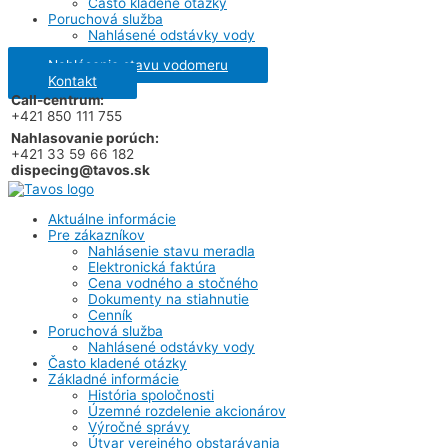
Často kladené otázky
Poruchová služba
Nahlásené odstávky vody
Nahlásenie stavu vodomeru
Kontakt
Call-centrum:
+421 850 111 755
Nahlasovanie porúch:
+421 33 59 66 182
dispecing@tavos.sk
Aktuálne informácie
Pre zákazníkov
Nahlásenie stavu meradla
Elektronická faktúra
Cena vodného a stočného
Dokumenty na stiahnutie
Cenník
Poruchová služba
Nahlásené odstávky vody
Často kladené otázky
Základné informácie
História spoločnosti
Územné rozdelenie akcionárov
Výročné správy
Útvar verejného obstarávania