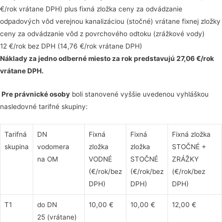
€/rok vrátane DPH) plus fixná zložka ceny za odvádzanie
odpadových vôd verejnou kanalizáciou (stočné) vrátane fixnej zložky
ceny za odvádzanie vôd z povrchového odtoku (zrážkové vody)
12 €/rok bez DPH (14,76 €/rok vrátane DPH)
Náklady za jedno odberné miesto za rok predstavujú 27,06 €/rok
vrátane DPH.
Pre právnické osoby
boli stanovené vyššie uvedenou vyhláškou
nasledovné tarifné skupiny:
Tarifná
DN
Fixná
Fixná
Fixná zložka
skupina
vodomera
zložka
zložka
STOČNÉ +
na OM
VODNÉ
STOČNÉ
ZRÁŽKY
(€/rok/bez
(€/rok/bez
(€/rok/bez
DPH)
DPH)
DPH)
T1
do DN
10,00 €
10,00 €
12,00 €
25 (vrátane)