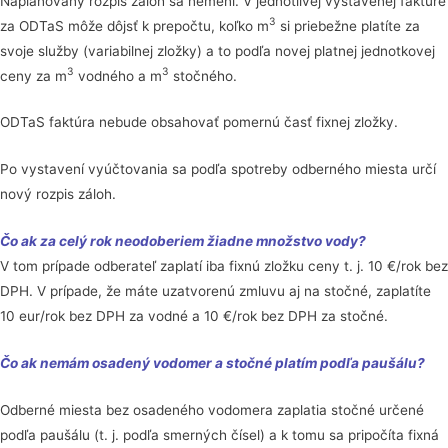
Naplánovaný rozpis záloh sa nemení. V jednotlivej vystavenej faktúre
3
za ODTaS môže dôjsť k prepočtu, koľko m
si priebežne platíte za
svoje služby (variabilnej zložky) a to podľa novej platnej jednotkovej
3
3
ceny za m
vodného a m
stočného.
ODTaS faktúra nebude obsahovať pomernú časť fixnej zložky.
Po vystavení vyúčtovania sa podľa spotreby odberného miesta určí
nový rozpis záloh.
Čo ak za celý rok neodoberiem žiadne množstvo vody?
V tom prípade odberateľ zaplatí iba fixnú zložku ceny t. j. 10 €/rok bez
DPH. V prípade, že máte uzatvorenú zmluvu aj na stočné, zaplatíte
10 eur/rok bez DPH za vodné a 10 €/rok bez DPH za stočné.
Čo ak nemám osadený vodomer a stočné platím podľa paušálu?
Odberné miesta bez osadeného vodomera zaplatia stočné určené
podľa paušálu (t. j. podľa smerných čísel) a k tomu sa pripočíta fixná