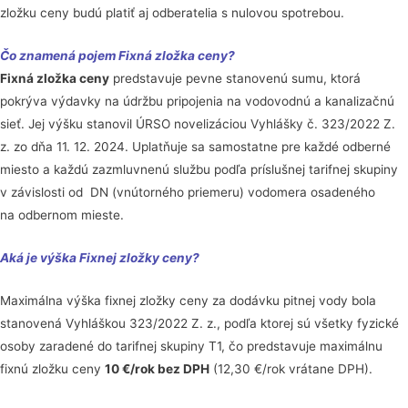
zložku ceny budú platiť aj odberatelia s nulovou spotrebou.
Čo znamená pojem Fixná zložka ceny?
Fixná zložka ceny
predstavuje pevne stanovenú sumu, ktorá
pokrýva výdavky na údržbu pripojenia na vodovodnú a kanalizačnú
sieť. Jej výšku stanovil ÚRSO novelizáciou Vyhlášky č. 323/2022 Z.
z. zo dňa 11. 12. 2024. Uplatňuje sa samostatne pre každé odberné
miesto a každú zazmluvnenú službu podľa príslušnej tarifnej skupiny
v závislosti od DN (vnútorného priemeru) vodomera osadeného
na odbernom mieste.
Aká je výška Fixnej zložky ceny?
Maximálna výška fixnej zložky ceny za dodávku pitnej vody bola
stanovená Vyhláškou 323/2022 Z. z., podľa ktorej sú všetky fyzické
osoby zaradené do tarifnej skupiny T1, čo predstavuje maximálnu
fixnú zložku ceny
10 €/rok bez DPH
(12,30 €/rok vrátane DPH).