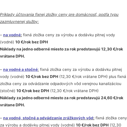
Príklady účtovania fixnej zložky ceny pre domácnosť, podľa typu
zazmluvnenej služby:
–
na vodné
:
fixná zložka ceny za výrobu a dodávku pitnej vody
(vodné)
10 €/rok bez DPH
Náklady na jedno odberné miesto za rok predstavujú 12,30 €/rok
vrátane DPH.
–
na vodné a stočné
:
fixná zložka ceny za výrobu a dodávku pitnej
vody (vodné)
10 €/rok bez DPH
(12,30 €/rok vrátane DPH) plus fixná
zložka ceny za odvádzanie odpadových vôd verejnou kanalizáciou
(stočné)
10 €/rok bez DPH
(12,30 €/rok vrátane DPH)
Náklady za jedno odberné miesto za rok predstavujú 24,60 €/rok
vrátane DPH.
–
na vodné, stočné a odvádzanie zrážkových vôd
:
fixná zložka ceny
za výrobu a dodávku pitnej vody (vodné)
10 €/rok bez DPH
(12,30