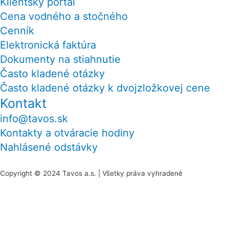
Klientský portál
Cena vodného a stočného
Cenník
Elektronická faktúra
Dokumenty na stiahnutie
Často kladené otázky
Často kladené otázky k dvojzložkovej cene
Kontakt
info@tavos.sk
Kontakty a otváracie hodiny
Nahlásené odstávky
Copyright © 2024 Tavos a.s. | Všetky práva vyhradené
Scroll
to
Na našej stránke používame rôzne súbory cookies.
Top