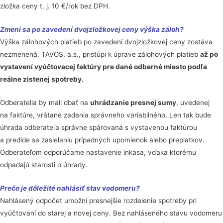
zložka ceny t. j. 10 €/rok bez DPH.
Zmení sa po zavedení dvojzložkovej ceny výška záloh?
Výška zálohových platieb po zavedení dvojzložkovej ceny zostáva
nezmenená. TAVOS, a.s., pristúpi k úprave zálohových platieb
až po
vystavení vyúčtovacej faktúry pre dané odberné miesto podľa
reálne zistenej spotreby.
Odberatelia by mali dbať na
uhrádzanie presnej sumy
, uvedenej
na faktúre, vrátane zadania správneho variabilného. Len tak bude
úhrada odberateľa správne spárovaná s vystavenou faktúrou
a predíde sa zasielaniu prípadných upomienok alebo preplatkov.
Odberateľom odporúčame nastavenie inkasa, vďaka ktorému
odpadajú starosti o úhrady.
Prečo je dôležité nahlásiť stav vodomeru?
Nahlásený odpočet umožní presnejšie rozdelenie spotreby pri
vyúčtovaní do starej a novej ceny. Bez nahláseného stavu vodomeru