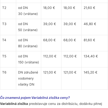
T2
od DN
18,00 €
18,00 €
21,60 €
30 (vrátane)
T3
od DN
39,00 €
39,00 €
46,80 €
50 (vrátane)
T4
od DN
68,00 €
68,00 €
81,60 €
80 (vrátane)
T5
od DN
112,00 €
112,00 €
134,40 €
150 (vrátane)
T6
DN združené
121,00 €
121,00 €
145,20 €
vodomery
všetky DN
Čo znamená pojem Variabilná zložka ceny?
Variabilná zložka
predstavuje cenu za distribúciu, dodávku pitnej