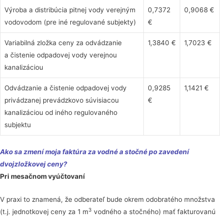
Výroba a distribúcia pitnej vody verejným
0,7372
0,9068 €
vodovodom (pre iné regulované subjekty)
€
Variabilná zložka ceny za odvádzanie
1,3840 €
1,7023 €
a čistenie odpadovej vody verejnou
kanalizáciou
Odvádzanie a čistenie odpadovej vody
0,9285
1,1421 €
privádzanej prevádzkovo súvisiacou
€
kanalizáciou od iného regulovaného
subjektu
Ako sa zmení moja faktúra za vodné a stočné po zavedení
dvojzložkovej ceny?
Pri mesačnom vyúčtovaní
V praxi to znamená, že odberateľ bude okrem odobratého množstva
3
(t.j. jednotkovej ceny za 1 m
vodného a stočného) mať fakturovanú