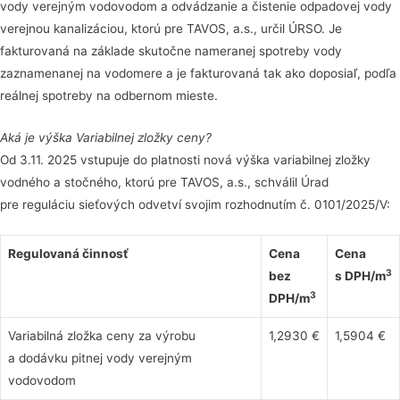
vody verejným vodovodom a odvádzanie a čistenie odpadovej vody
verejnou kanalizáciou, ktorú pre TAVOS, a.s., určil ÚRSO. Je
fakturovaná na základe skutočne nameranej spotreby vody
zaznamenanej na vodomere a je fakturovaná tak ako doposiaľ, podľa
reálnej spotreby na odbernom mieste.
Aká je výška Variabilnej zložky ceny?
Od 3.11. 2025 vstupuje do platnosti nová výška variabilnej zložky
vodného a stočného, ktorú pre TAVOS, a.s., schválil Úrad
pre reguláciu sieťových odvetví svojim rozhodnutím č. 0101/2025/V:
Regulovaná činnosť
Cena
Cena
3
bez
s DPH/m
3
DPH/m
Variabilná zložka ceny za výrobu
1,2930 €
1,5904 €
a dodávku pitnej vody verejným
vodovodom