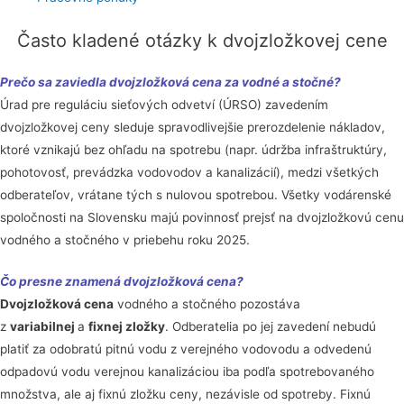
Často kladené otázky k dvojzložkovej cene
Prečo sa zaviedla dvojzložková cena za vodné a stočné?
Úrad pre reguláciu sieťových odvetví (ÚRSO) zavedením
dvojzložkovej ceny sleduje spravodlivejšie prerozdelenie nákladov,
ktoré vznikajú bez ohľadu na spotrebu (napr. údržba infraštruktúry,
pohotovosť, prevádzka vodovodov a kanalizácií), medzi všetkých
odberateľov, vrátane tých s nulovou spotrebou. Všetky vodárenské
spoločnosti na Slovensku majú povinnosť prejsť na dvojzložkovú cenu
vodného a stočného v priebehu roku 2025.
Čo presne znamená dvojzložková cena?
Dvojzložková cena
vodného a stočného pozostáva
z
variabilnej
a
fixnej zložky
. Odberatelia po jej zavedení nebudú
platiť za odobratú pitnú vodu z verejného vodovodu a odvedenú
odpadovú vodu verejnou kanalizáciou iba podľa spotrebovaného
množstva, ale aj fixnú zložku ceny, nezávisle od spotreby. Fixnú