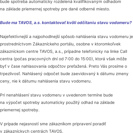
bude spotreba automaticky rozdelená kvalifikovaným odhadom
na základe priemernej spotreby pre dané odberné miesto.
Bude ma TAVOS, a.s. kontaktovať kvôli odčítaniu stavu vodomeru?
Najefektívnejší a najpohodlnejší spôsob nahlásenia stavu vodomeru je
prostredníctvom Zákazníckeho portálu, osobne v ktoromkoľvek
zákazníckom centre TAVOS, a.s., prípadne telefonicky na linke Call
centra (počas pracovných dní od 7:00 do 15:00), ktorá však môže
byť v čase nahlasovania odpočtov preťažená. Preto Vás prosíme o
trpezlivosť. Nahlásený odpočet bude zaevidovaný k dátumu zmeny
ceny, nie k dátumu nahlásenia stavu vodomeru.
Pri nenahlásení stavu vodomeru v uvedenom termíne bude
na výpočet spotreby automaticky použitý odhad na základe
priemernej spotreby.
V prípade nejasností sme zákazníkom pripravení poradiť
v zákazníckych centrách TAVOS.