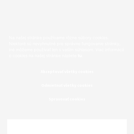
Scroll
to
Top
Na našej stránke používame rôzne súbory cookies.
Niektoré sú nevyhnutné pre správne fungovanie stránky,
iné môžeme používať len s vaším súhlasom. Viac informácií
o cookies na našej stránke nájdete
tu
.
Akceptovať všetky cookies
Odmietnuť všetky cookies
Spravovať cookies