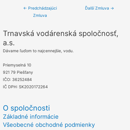
Navigácia
←
Predchádzajúci
Ďalší Zmluva
→
Zmluva
v
článku
Trnavská vodárenská spoločnosť,
a.s.
Dávame ľuďom to najcennejšie, vodu.
Priemyselná 10
921 79 Piešťany
IČO: 36252484
IČ DPH: SK2020172264
O spoločnosti
Základné informácie
Všeobecné obchodné podmienky