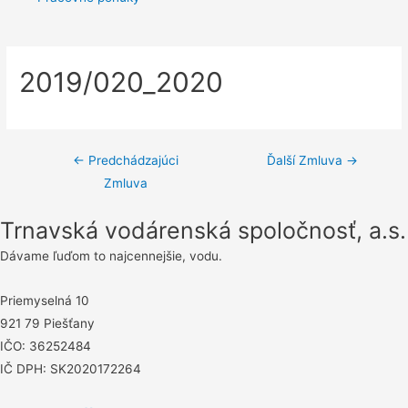
2019/020_2020
Navigácia
←
Predchádzajúci
Ďalší Zmluva
→
Zmluva
v
článku
Trnavská vodárenská spoločnosť, a.s.
Dávame ľuďom to najcennejšie, vodu.
Priemyselná 10
921 79 Piešťany
IČO: 36252484
IČ DPH: SK2020172264