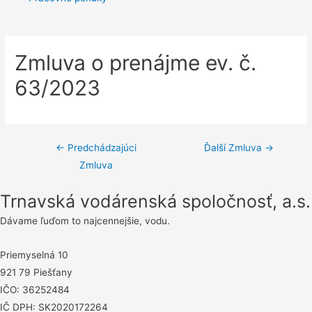
Zmluva o prenájme ev. č.
63/2023
Navigácia
←
Predchádzajúci
Ďalší Zmluva
→
Zmluva
v
článku
Trnavská vodárenská spoločnosť, a.s.
Dávame ľuďom to najcennejšie, vodu.
Priemyselná 10
921 79 Piešťany
IČO: 36252484
IČ DPH: SK2020172264