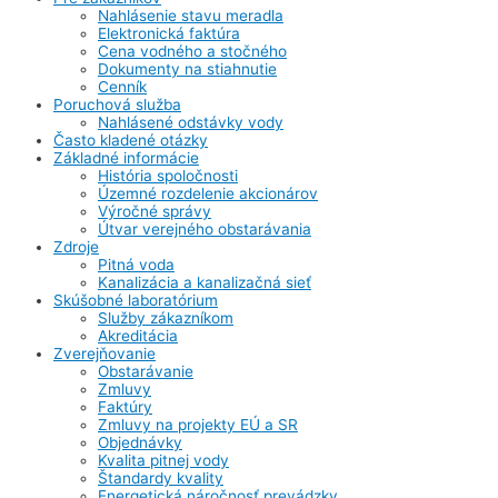
Nahlásenie stavu meradla
Elektronická faktúra
Cena vodného a stočného
Dokumenty na stiahnutie
Cenník
Poruchová služba
Nahlásené odstávky vody
Často kladené otázky
Základné informácie
História spoločnosti
Územné rozdelenie akcionárov
Výročné správy
Útvar verejného obstarávania
Zdroje
Pitná voda
Kanalizácia a kanalizačná sieť
Skúšobné laboratórium
Služby zákazníkom
Akreditácia
Zverejňovanie
Obstarávanie
Zmluvy
Faktúry
Zmluvy na projekty EÚ a SR
Objednávky
Kvalita pitnej vody
Štandardy kvality
Energetická náročnosť prevádzky