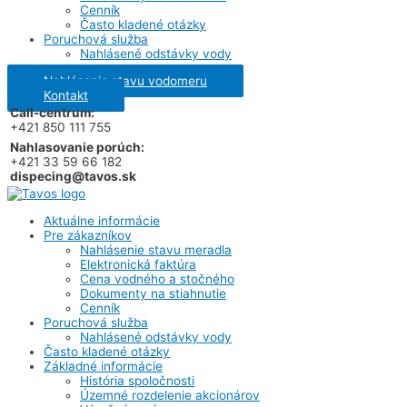
Cenník
Často kladené otázky
Poruchová služba
Nahlásené odstávky vody
Nahlásenie stavu vodomeru
Kontakt
Call-centrum:
+421 850 111 755
Nahlasovanie porúch:
+421 33 59 66 182
dispecing@tavos.sk
Aktuálne informácie
Pre zákazníkov
Nahlásenie stavu meradla
Elektronická faktúra
Cena vodného a stočného
Dokumenty na stiahnutie
Cenník
Poruchová služba
Nahlásené odstávky vody
Často kladené otázky
Základné informácie
História spoločnosti
Územné rozdelenie akcionárov