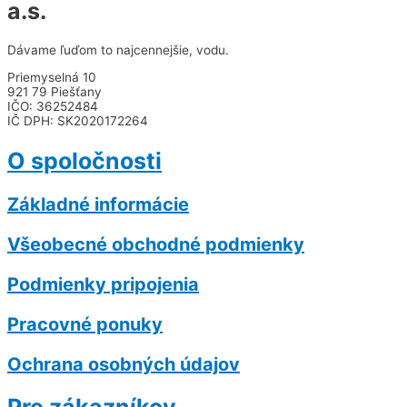
a.s.
Dávame ľuďom to najcennejšie, vodu.
Priemyselná 10
921 79 Piešťany
IČO: 36252484
IČ DPH: SK2020172264
O spoločnosti
Základné informácie
Všeobecné obchodné podmienky
Podmienky pripojenia
Pracovné ponuky
Ochrana osobných údajov