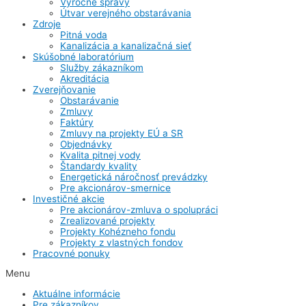
Výročné správy
Útvar verejného obstarávania
Zdroje
Pitná voda
Kanalizácia a kanalizačná sieť
Skúšobné laboratórium
Služby zákazníkom
Akreditácia
Zverejňovanie
Obstarávanie
Zmluvy
Faktúry
Zmluvy na projekty EÚ a SR
Objednávky
Kvalita pitnej vody
Štandardy kvality
Energetická náročnosť prevádzky
Pre akcionárov-smernice
Investičné akcie
Pre akcionárov-zmluva o spolupráci
Zrealizované projekty
Projekty Kohézneho fondu
Projekty z vlastných fondov
Pracovné ponuky
Menu
Aktuálne informácie
Pre zákazníkov