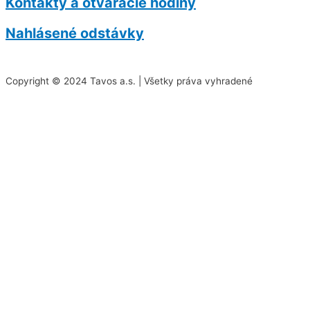
Kontakty a otváracie hodiny
Nahlásené odstávky
Copyright © 2024 Tavos a.s. | Všetky práva vyhradené
Na našej stránke používame rôzne súbory cookies.
Niektoré sú nevyhnutné pre správne fungovanie
stránky, iné môžeme používať len s vaším súhlasom.
Viac informácií o cookies na našej stránke nájdete
tu
.
Akceptovať všetky cookies
Odmietnuť všetky cookies
Spravovať cookies