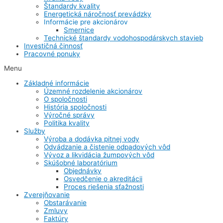
Štandardy kvality
Energetická náročnosť prevádzky
Informácie pre akcionárov
Smernice
Technické štandardy vodohospodárskych stavieb
Investičná činnosť
Pracovné ponuky
Menu
Základné informácie
Územné rozdelenie akcionárov
O spoločnosti
História spoločnosti
Výročné správy
Politika kvality
Služby
Výroba a dodávka pitnej vody
Odvádzanie a čistenie odpadových vôd
Vývoz a likvidácia žumpových vôd
Skúšobné laboratórium
Objednávky
Osvedčenie o akreditácii
Proces riešenia sťažnosti
Zverejňovanie
Obstarávanie
Zmluvy
Faktúry