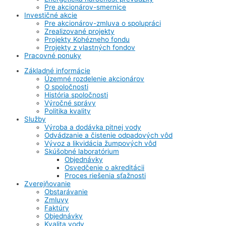
Pre akcionárov-smernice
Investičné akcie
Pre akcionárov-zmluva o spolupráci
Zrealizované projekty
Projekty Kohézneho fondu
Projekty z vlastných fondov
Pracovné ponuky
Základné informácie
Územné rozdelenie akcionárov
O spoločnosti
História spoločnosti
Výročné správy
Politika kvality
Služby
Výroba a dodávka pitnej vody
Odvádzanie a čistenie odpadových vôd
Vývoz a likvidácia žumpových vôd
Skúšobné laboratórium
Objednávky
Osvedčenie o akreditácii
Proces riešenia sťažnosti
Zverejňovanie
Obstarávanie
Zmluvy
Faktúry
Objednávky
Kvalita vody