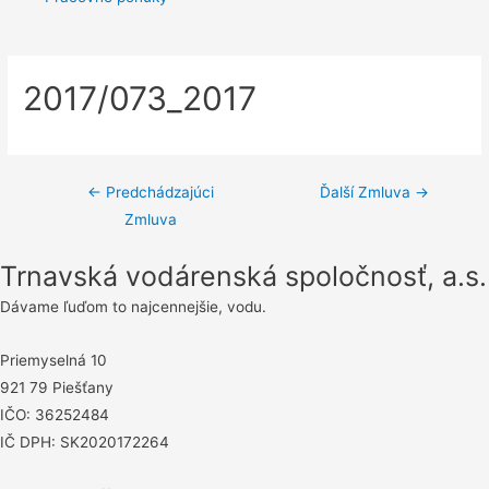
2017/073_2017
Navigácia
←
Predchádzajúci
Ďalší Zmluva
→
Zmluva
v
článku
Trnavská vodárenská spoločnosť, a.s.
Dávame ľuďom to najcennejšie, vodu.
Priemyselná 10
921 79 Piešťany
IČO: 36252484
IČ DPH: SK2020172264