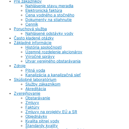
Pre zákazníkov
Nahlásenie stavu meradla
Elektronická faktúra
Cena vodného a stočného
Dokumenty na stiahnutie
Cenník
Poruchová služba
Nahlásené odstávky vody
Často kladené otázky
Základné informácie
História spoločnosti
Územné rozdelenie akcionárov
Výročné správy
Útvar verejného obstarávania
Zdroje
Pitná voda
Kanalizácia a kanalizačná sieť
Skúšobné laboratórium
Služby zákazníkom
Akreditácia
Zverejňovanie
Obstarávanie
Zmluvy
Faktúry
Zmluvy na projekty EÚ a SR
Objednávky
Kvalita pitnej vody
Štandardy kvality