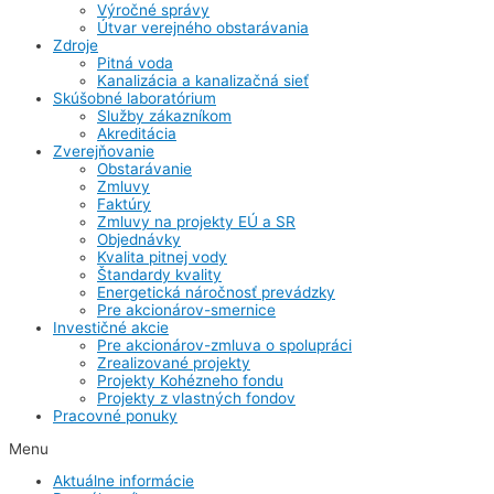
Výročné správy
Útvar verejného obstarávania
Zdroje
Pitná voda
Kanalizácia a kanalizačná sieť
Skúšobné laboratórium
Služby zákazníkom
Akreditácia
Zverejňovanie
Obstarávanie
Zmluvy
Faktúry
Zmluvy na projekty EÚ a SR
Objednávky
Kvalita pitnej vody
Štandardy kvality
Energetická náročnosť prevádzky
Pre akcionárov-smernice
Investičné akcie
Pre akcionárov-zmluva o spolupráci
Zrealizované projekty
Projekty Kohézneho fondu
Projekty z vlastných fondov
Pracovné ponuky
Menu
Aktuálne informácie