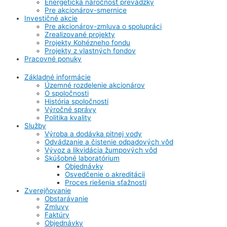
Energetická náročnosť prevádzky
Pre akcionárov-smernice
Investičné akcie
Pre akcionárov-zmluva o spolupráci
Zrealizované projekty
Projekty Kohézneho fondu
Projekty z vlastných fondov
Pracovné ponuky
Základné informácie
Územné rozdelenie akcionárov
O spoločnosti
História spoločnosti
Výročné správy
Politika kvality
Služby
Výroba a dodávka pitnej vody
Odvádzanie a čistenie odpadových vôd
Vývoz a likvidácia žumpových vôd
Skúšobné laboratórium
Objednávky
Osvedčenie o akreditácii
Proces riešenia sťažnosti
Zverejňovanie
Obstarávanie
Zmluvy
Faktúry
Objednávky