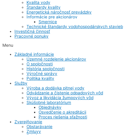
Kvalita vody
Štandardy kvality
Energetická náročnosť prevádzky
Informácie pre akcionárov
Smernice
Technické štandardy vodohospodárskych stavieb
Investičná činnosť
Pracovné ponuky
Menu
Základné informácie
Územné rozdelenie akcionárov
O spoločnosti
História spoločnosti
Výročné správy
Politika kvality
Služby
Výroba a dodávka pitnej vody
Odvádzanie a čistenie odpadových vôd
Vývoz a likvidácia žumpových vôd
Skúšobné laboratórium
Objednávky
Osvedčenie o akreditácii
Proces riešenia sťažnosti
Zverejňovanie
Obstarávanie
Zmluvy