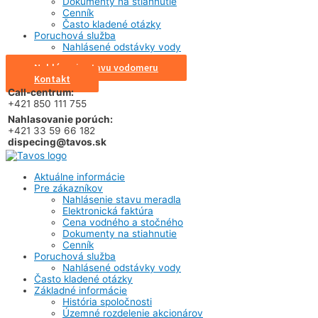
Dokumenty na stiahnutie
Cenník
Často kladené otázky
Poruchová služba
Nahlásené odstávky vody
Nahlásenie stavu vodomeru
Kontakt
Call-centrum:
+421 850 111 755
Nahlasovanie porúch:
+421 33 59 66 182
dispecing@tavos.sk
Aktuálne informácie
Pre zákazníkov
Nahlásenie stavu meradla
Elektronická faktúra
Cena vodného a stočného
Dokumenty na stiahnutie
Cenník
Poruchová služba
Nahlásené odstávky vody
Často kladené otázky
Základné informácie
História spoločnosti
Územné rozdelenie akcionárov