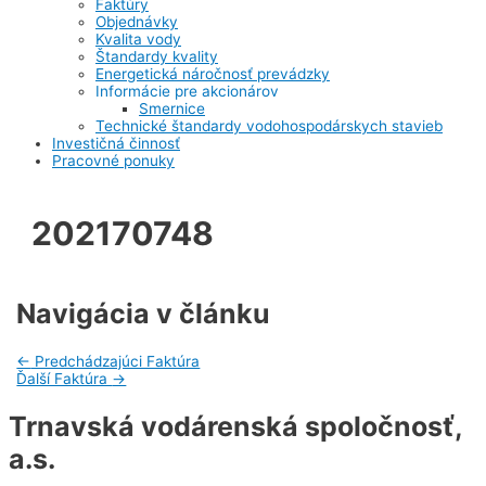
Faktúry
Objednávky
Kvalita vody
Štandardy kvality
Energetická náročnosť prevádzky
Informácie pre akcionárov
Smernice
Technické štandardy vodohospodárskych stavieb
Investičná činnosť
Pracovné ponuky
202170748
Navigácia v článku
←
Predchádzajúci Faktúra
Ďalší Faktúra
→
Trnavská vodárenská spoločnosť,
a.s.