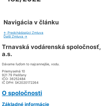
Navigácia v článku
←
Predchádzajúci Zmluva
Ďalší Zmluva
→
Trnavská vodárenská spoločnosť,
a.s.
Dávame ľuďom to najcennejšie, vodu.
Priemyselná 10
921 79 Piešťany
IČO: 36252484
IČ DPH: SK2020172264
O spoločnosti
Základné informácie