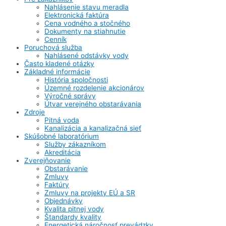
Nahlásenie stavu meradla
Elektronická faktúra
Cena vodného a stočného
Dokumenty na stiahnutie
Cenník
Poruchová služba
Nahlásené odstávky vody
Často kladené otázky
Základné informácie
História spoločnosti
Územné rozdelenie akcionárov
Výročné správy
Útvar verejného obstarávania
Zdroje
Pitná voda
Kanalizácia a kanalizačná sieť
Skúšobné laboratórium
Služby zákazníkom
Akreditácia
Zverejňovanie
Obstarávanie
Zmluvy
Faktúry
Zmluvy na projekty EÚ a SR
Objednávky
Kvalita pitnej vody
Štandardy kvality
Energetická náročnosť prevádzky