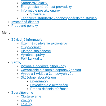
Štandardy kvality
Energetická náročnosť prevádzky
Informácie pre akcionárov
Smernice
Technické štandardy vodohospodárskych stavieb
Investičná činnosť
Pracovné ponuky
Menu
Základné informácie
Územné rozdelenie akcionárov
O spoločnosti
História spoločnosti
Výročné správy
Politika kvality
Služby
Výroba a dodávka pitnej vody
Odvádzanie a čistenie odpadových vôd
Vývoz a likvidácia žumpových vôd
Skúšobné laboratórium
Objednávky
Osvedčenie o akreditácii
Proces riešenia sťažnosti
Zverejňovanie
Obstarávanie
Zmluvy
Faktúry