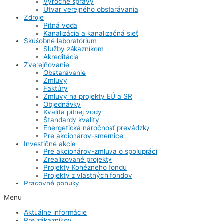
Výročné správy
Útvar verejného obstarávania
Zdroje
Pitná voda
Kanalizácia a kanalizačná sieť
Skúšobné laboratórium
Služby zákazníkom
Akreditácia
Zverejňovanie
Obstarávanie
Zmluvy
Faktúry
Zmluvy na projekty EÚ a SR
Objednávky
Kvalita pitnej vody
Štandardy kvality
Energetická náročnosť prevádzky
Pre akcionárov-smernice
Investičné akcie
Pre akcionárov-zmluva o spolupráci
Zrealizované projekty
Projekty Kohézneho fondu
Projekty z vlastných fondov
Pracovné ponuky
Menu
Aktuálne informácie
Pre zákazníkov