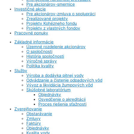
Pre akcionárov-smernice
Investičné akcie
Pre akcionárov-zmluva o spolupráci
Zrealizované projekty
Projekty Kohézneho fondu
Projekty z vlastných fondov
Pracovné ponuky
Základné informácie
Územné rozdelenie akcionárov
O spoločnosti
História spoločnosti
Výročné správy
Politika kvality
Služby
Výroba a dodávka pitnej vody
Odvádzanie a čistenie odpadových vôd
Vývoz a likvidácia žumpových vôd
Skúšobné laboratórium
Objednávky
Osvedčenie o akreditácii
Proces riešenia sťažnosti
Zverejňovanie
Obstarávanie
Zmluvy
Faktúry
Objednávky
Kvalita vody