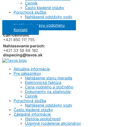
Cenník
Často kladené otázky
Poruchová služba
Nahlásené odstávky vody
Nahlásenie stavu vodomeru
Kontakt
Call-centrum:
+421 850 111 755
Nahlasovanie porúch:
+421 33 59 66 182
dispecing@tavos.sk
Aktuálne informácie
Pre zákazníkov
Nahlásenie stavu meradla
Elektronická faktúra
Cena vodného a stočného
Dokumenty na stiahnutie
Cenník
Poruchová služba
Nahlásené odstávky vody
Často kladené otázky
Základné informácie
História spoločnosti
Územné rozdelenie akcionárov