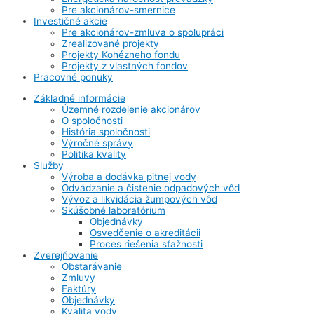
Pre akcionárov-smernice
Investičné akcie
Pre akcionárov-zmluva o spolupráci
Zrealizované projekty
Projekty Kohézneho fondu
Projekty z vlastných fondov
Pracovné ponuky
Základné informácie
Územné rozdelenie akcionárov
O spoločnosti
História spoločnosti
Výročné správy
Politika kvality
Služby
Výroba a dodávka pitnej vody
Odvádzanie a čistenie odpadových vôd
Vývoz a likvidácia žumpových vôd
Skúšobné laboratórium
Objednávky
Osvedčenie o akreditácii
Proces riešenia sťažnosti
Zverejňovanie
Obstarávanie
Zmluvy
Faktúry
Objednávky
Kvalita vody