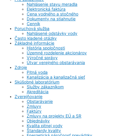
Nahlásenie stavu meradla
Elektronická faktúra
Cena vodného a stočného
Dokumenty na stiahnutie
Cenník
Poruchová služba
Nahlásené odstávky vody
Často kladené otázky
Základné informácie
História spoločnosti
Územné rozdelenie akcionárov
Výročné správy
Útvar verejného obstarávania
Zdroje
Pitná voda
Kanalizácia a kanalizačná sieť
Skúšobné laboratórium
Služby zákazníkom
Akreditácia
Zverejňovanie
Obstarávanie
Zmluvy
Faktúry
Zmluvy na projekty EÚ a SR
Objednávky
Kvalita pitnej vody
Štandardy kvality
Energetická náročnosť prevádzky