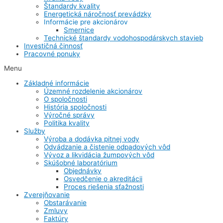
Štandardy kvality
Energetická náročnosť prevádzky
Informácie pre akcionárov
Smernice
Technické štandardy vodohospodárskych stavieb
Investičná činnosť
Pracovné ponuky
Menu
Základné informácie
Územné rozdelenie akcionárov
O spoločnosti
História spoločnosti
Výročné správy
Politika kvality
Služby
Výroba a dodávka pitnej vody
Odvádzanie a čistenie odpadových vôd
Vývoz a likvidácia žumpových vôd
Skúšobné laboratórium
Objednávky
Osvedčenie o akreditácii
Proces riešenia sťažnosti
Zverejňovanie
Obstarávanie
Zmluvy
Faktúry