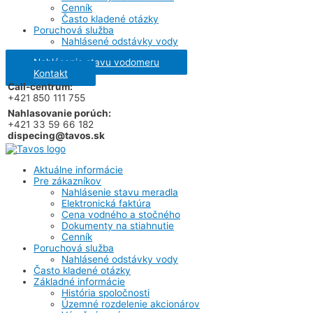
Cenník
Často kladené otázky
Poruchová služba
Nahlásené odstávky vody
Nahlásenie stavu vodomeru
Kontakt
Call-centrum:
+421 850 111 755
Nahlasovanie porúch:
+421 33 59 66 182
dispecing@tavos.sk
Aktuálne informácie
Pre zákazníkov
Nahlásenie stavu meradla
Elektronická faktúra
Cena vodného a stočného
Dokumenty na stiahnutie
Cenník
Poruchová služba
Nahlásené odstávky vody
Často kladené otázky
Základné informácie
História spoločnosti
Územné rozdelenie akcionárov