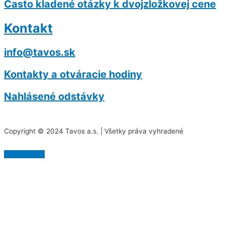
Často kladené otázky k dvojzložkovej cene
Kontakt
info@tavos.sk
Kontakty a otváracie hodiny
Nahlásené odstávky
Copyright © 2024 Tavos a.s. | Všetky práva vyhradené
Scroll to Top
Na našej stránke používame rôzne súbory cookies.
Niektoré sú nevyhnutné pre správne fungovanie
stránky, iné môžeme používať len s vaším súhlasom.
Viac informácií o cookies na našej stránke nájdete
tu
.