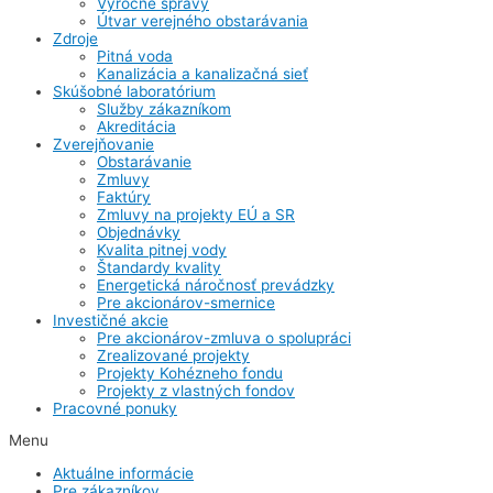
Výročné správy
Útvar verejného obstarávania
Zdroje
Pitná voda
Kanalizácia a kanalizačná sieť
Skúšobné laboratórium
Služby zákazníkom
Akreditácia
Zverejňovanie
Obstarávanie
Zmluvy
Faktúry
Zmluvy na projekty EÚ a SR
Objednávky
Kvalita pitnej vody
Štandardy kvality
Energetická náročnosť prevádzky
Pre akcionárov-smernice
Investičné akcie
Pre akcionárov-zmluva o spolupráci
Zrealizované projekty
Projekty Kohézneho fondu
Projekty z vlastných fondov
Pracovné ponuky
Menu
Aktuálne informácie
Pre zákazníkov