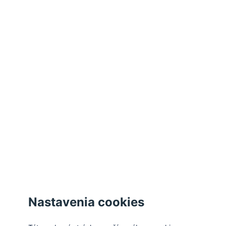
Akceptovať všetky cookies
Odmietnuť všetky cookies
Spravovať cookies
Zatvoriť
Nastavenia cookies