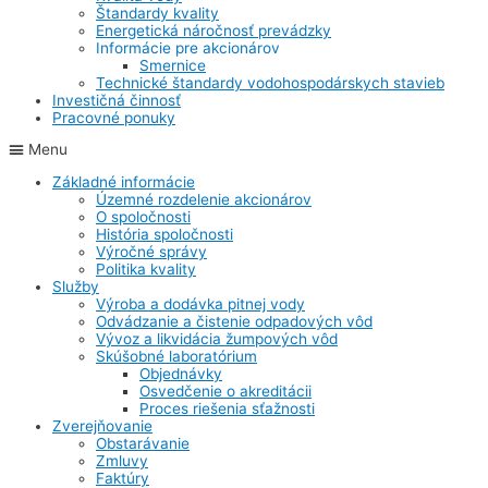
Štandardy kvality
Energetická náročnosť prevádzky
Informácie pre akcionárov
Smernice
Technické štandardy vodohospodárskych stavieb
Investičná činnosť
Pracovné ponuky
Menu
Základné informácie
Územné rozdelenie akcionárov
O spoločnosti
História spoločnosti
Výročné správy
Politika kvality
Služby
Výroba a dodávka pitnej vody
Odvádzanie a čistenie odpadových vôd
Vývoz a likvidácia žumpových vôd
Skúšobné laboratórium
Objednávky
Osvedčenie o akreditácii
Proces riešenia sťažnosti
Zverejňovanie
Obstarávanie
Zmluvy
Faktúry