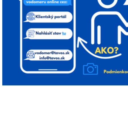
Na našej stránke používame rôzne súbory cookies.
Niektoré sú nevyhnutné pre správne fungovanie
stránky, iné môžeme používať len s vaším súhlasom.
Viac informácií o cookies na našej stránke nájdete
tu
.