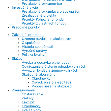
Pre akcionárov-smernice
Investičné akcie
Pre akcionárov-zmluva o spolupráci
Zrealizované projekty
Projekty Kohézneho fondu
Projekty z vlastných fondov
Pracovné ponuky
Základné informácie
Územné rozdelenie akcionárov
O spoločnosti
História spoločnosti
Výročné správy
Politika kvality
Služby
Výroba a dodávka pitnej vody
Odvádzanie a čistenie odpadových vôd
Vývoz a likvidácia žumpových vôd
Skúšobné laboratórium
Objednávky
Osvedčenie o akreditácii
Proces riešenia sťažnosti
Zverejňovanie
Obstarávanie
Zmluvy
Faktúry
Objednávky
Kvalita vody