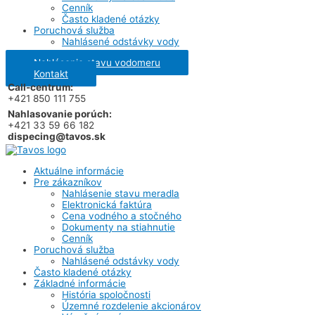
Cenník
Často kladené otázky
Poruchová služba
Nahlásené odstávky vody
Nahlásenie stavu vodomeru
Kontakt
Call-centrum:
+421 850 111 755
Nahlasovanie porúch:
+421 33 59 66 182
dispecing@tavos.sk
Aktuálne informácie
Pre zákazníkov
Nahlásenie stavu meradla
Elektronická faktúra
Cena vodného a stočného
Dokumenty na stiahnutie
Cenník
Poruchová služba
Nahlásené odstávky vody
Často kladené otázky
Základné informácie
História spoločnosti
Územné rozdelenie akcionárov