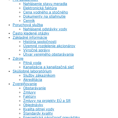
Nahlásenie stavu meradla
Elektronická faktúra
Cena vodného a stočného
Dokumenty na stiahnutie
Cenník
Poruchová služba
Nahlásené odstávky vody
Často kladené otázky
Základné informácie
História spoločnosti
Územné rozdelenie akcionárov
Výročné správy
Útvar verejného obstarávania
Zdroje
Pitná voda
Kanalizácia a kanalizačná sieť
Skúšobné laboratórium
Služby zákazníkom
Akreditácia
Zverejňovanie
Obstarávanie
Zmluvy
Faktúry
Zmluvy na projekty EÚ a SR
Objednávky
Kvalita pitnej vody
Štandardy kvality
Energetická náročnosť prevádzky