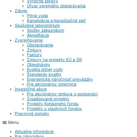
Výročné správy
Útvar verejného obstarávania
Zdroje
Pitná voda
Kanalizácia a kanalizačná sieť
Skúšobné laboratórium
Služby zákazníkom
Akreditácia
Zverejňovanie
Obstarávanie
Zmluvy
Faktúry
Zmluvy na projekty EÚ a SR
Objednávky
Kvalita pitnej vody
Štandardy kvality
Energetická náročnosť prevádzky
Pre akcionárov-smernice
Investičné akcie
Pre akcionárov-zmluva o spolupráci
Zrealizované projekty
Projekty Kohézneho fondu
Projekty z vlastných fondov
Pracovné ponuky
Menu
Aktuálne informácie
Pre zákazníkov