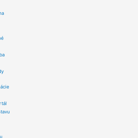
na
né
ba
dy
mácie
rtál
stavu
ou