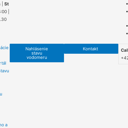
 |
St
:00 |
1.30
mácie
Nahlásenie
Kontakt
Cal
stavu
vodomeru
+42
rtál
stavu
ou
ho a