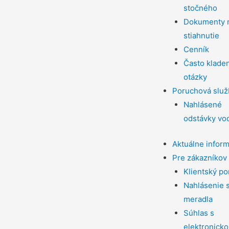
stočného
Dokumenty 
stiahnutie
Cenník
Často klade
otázky
Poruchová služ
Nahlásené
odstávky vo
Aktuálne infor
Pre zákazníkov
Klientský po
Nahlásenie 
meradla
Súhlas s
elektronick