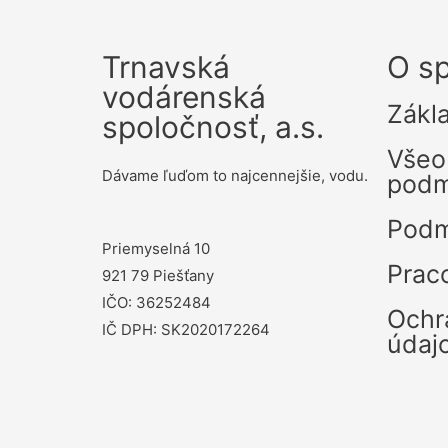
Trnavská
O sp
vodárenská
Zákl
spoločnosť, a.s.
Všeo
Dávame ľuďom to najcennejšie, vodu.
podm
Podm
Priemyselná 10
Prac
921 79 Piešťany
IČO: 36252484
Ochr
IČ DPH: SK2020172264
údaj