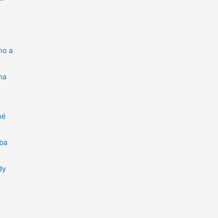
ho a
na
né
ba
dy