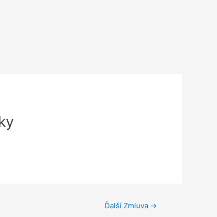
ky
Ďalší Zmluva
→