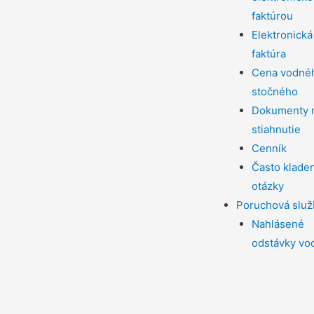
faktúrou
Elektronická
faktúra
Cena vodné
stočného
Dokumenty 
stiahnutie
Cenník
Často klade
otázky
Poruchová služ
Nahlásené
odstávky vo