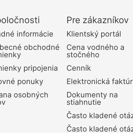
oločnosti
Pre zákazníkov
adné informácie
Klientský portál
becné obchodné
Cena vodného a
ienky
stočného
ienky pripojenia
Cenník
ovné ponuky
Elektronická faktú
ana osobných
Dokumenty na
ov
stiahnutie
Často kladené otá
Často kladené otá