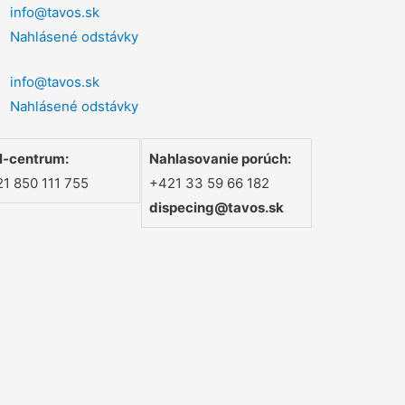
info@tavos.sk
Nahlásené odstávky
info@tavos.sk
Nahlásené odstávky
l-centrum:
Nahlasovanie porúch:
1 850 111 755
+421 33 59 66 182
dispecing@tavos.sk