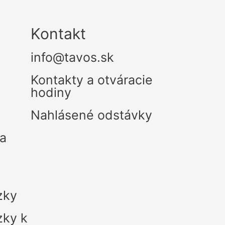
Kontakt
info@tavos.sk
Kontakty a otváracie
hodiny
Nahlásené odstávky
ra
zky
zky k