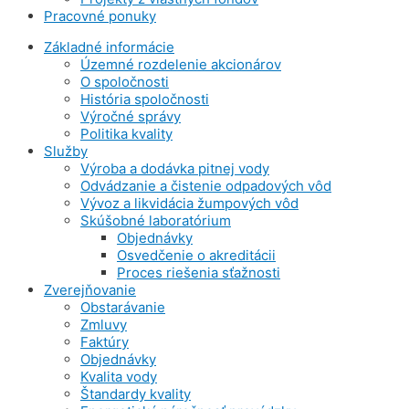
Pracovné ponuky
Základné informácie
Územné rozdelenie akcionárov
O spoločnosti
História spoločnosti
Výročné správy
Politika kvality
Služby
Výroba a dodávka pitnej vody
Odvádzanie a čistenie odpadových vôd
Vývoz a likvidácia žumpových vôd
Skúšobné laboratórium
Objednávky
Osvedčenie o akreditácii
Proces riešenia sťažnosti
Zverejňovanie
Obstarávanie
Zmluvy
Faktúry
Objednávky
Kvalita vody
Štandardy kvality