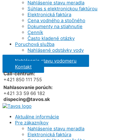
Nahlásenie stavu meradla
Súhlas s elektronickou faktúrou
Elektronická faktúra
Cena vodného a stočného
Dokumenty na stiahnutie
Cenník
Často kladené otázky
Poruchová služba
Nahlásené odstávky vody
Nahlásenie stavu vodomeru
Kontakt
Call-centrum:
+421 850 111 755
Nahlasovanie porúch:
+421 33 59 66 182
dispecing@tavos.sk
Aktuálne informácie
Pre zákazníkov
Nahlásenie stavu meradla
Elektronická faktúra