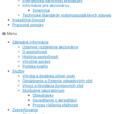
Energetická náročnosť prevádzky
Informácie pre akcionárov
Smernice
Technické štandardy vodohospodárskych stavieb
Investičná činnosť
Pracovné ponuky
Menu
Základné informácie
Územné rozdelenie akcionárov
O spoločnosti
História spoločnosti
Výročné správy
Politika kvality
Služby
Výroba a dodávka pitnej vody
Odvádzanie a čistenie odpadových vôd
Vývoz a likvidácia žumpových vôd
Skúšobné laboratórium
Objednávky
Osvedčenie o akreditácii
Proces riešenia sťažnosti
Zverejňovanie