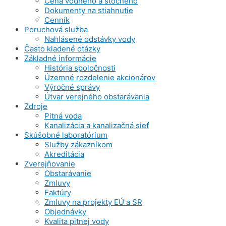
Cena vodného a stočného
Dokumenty na stiahnutie
Cenník
Poruchová služba
Nahlásené odstávky vody
Často kladené otázky
Základné informácie
História spoločnosti
Územné rozdelenie akcionárov
Výročné správy
Útvar verejného obstarávania
Zdroje
Pitná voda
Kanalizácia a kanalizačná sieť
Skúšobné laboratórium
Služby zákazníkom
Akreditácia
Zverejňovanie
Obstarávanie
Zmluvy
Faktúry
Zmluvy na projekty EÚ a SR
Objednávky
Kvalita pitnej vody