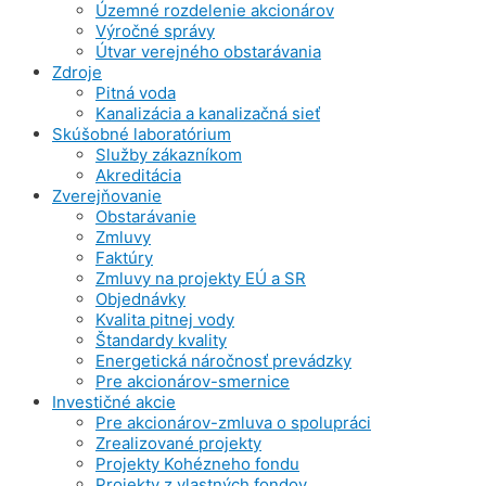
Územné rozdelenie akcionárov
Výročné správy
Útvar verejného obstarávania
Zdroje
Pitná voda
Kanalizácia a kanalizačná sieť
Skúšobné laboratórium
Služby zákazníkom
Akreditácia
Zverejňovanie
Obstarávanie
Zmluvy
Faktúry
Zmluvy na projekty EÚ a SR
Objednávky
Kvalita pitnej vody
Štandardy kvality
Energetická náročnosť prevádzky
Pre akcionárov-smernice
Investičné akcie
Pre akcionárov-zmluva o spolupráci
Zrealizované projekty
Projekty Kohézneho fondu
Projekty z vlastných fondov