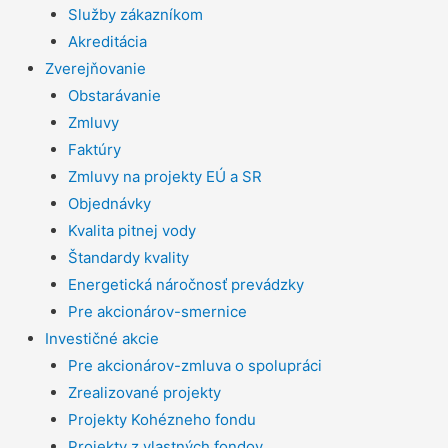
Služby zákazníkom
Akreditácia
Zverejňovanie
Obstarávanie
Zmluvy
Faktúry
Zmluvy na projekty EÚ a SR
Objednávky
Kvalita pitnej vody
Štandardy kvality
Energetická náročnosť prevádzky
Pre akcionárov-smernice
Investičné akcie
Pre akcionárov-zmluva o spolupráci
Zrealizované projekty
Projekty Kohézneho fondu
Projekty z vlastných fondov