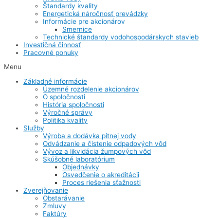
Štandardy kvality
Energetická náročnosť prevádzky
Informácie pre akcionárov
Smernice
Technické štandardy vodohospodárskych stavieb
Investičná činnosť
Pracovné ponuky
Menu
Základné informácie
Územné rozdelenie akcionárov
O spoločnosti
História spoločnosti
Výročné správy
Politika kvality
Služby
Výroba a dodávka pitnej vody
Odvádzanie a čistenie odpadových vôd
Vývoz a likvidácia žumpových vôd
Skúšobné laboratórium
Objednávky
Osvedčenie o akreditácii
Proces riešenia sťažnosti
Zverejňovanie
Obstarávanie
Zmluvy
Faktúry