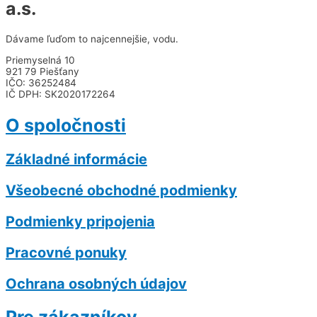
a.s.
Dávame ľuďom to najcennejšie, vodu.
Priemyselná 10
921 79 Piešťany
IČO: 36252484
IČ DPH: SK2020172264
O spoločnosti
Základné informácie
Všeobecné obchodné podmienky
Podmienky pripojenia
Pracovné ponuky
Ochrana osobných údajov