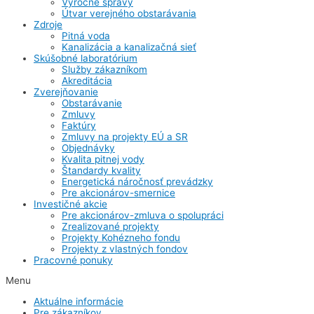
Výročné správy
Útvar verejného obstarávania
Zdroje
Pitná voda
Kanalizácia a kanalizačná sieť
Skúšobné laboratórium
Služby zákazníkom
Akreditácia
Zverejňovanie
Obstarávanie
Zmluvy
Faktúry
Zmluvy na projekty EÚ a SR
Objednávky
Kvalita pitnej vody
Štandardy kvality
Energetická náročnosť prevádzky
Pre akcionárov-smernice
Investičné akcie
Pre akcionárov-zmluva o spolupráci
Zrealizované projekty
Projekty Kohézneho fondu
Projekty z vlastných fondov
Pracovné ponuky
Menu
Aktuálne informácie
Pre zákazníkov