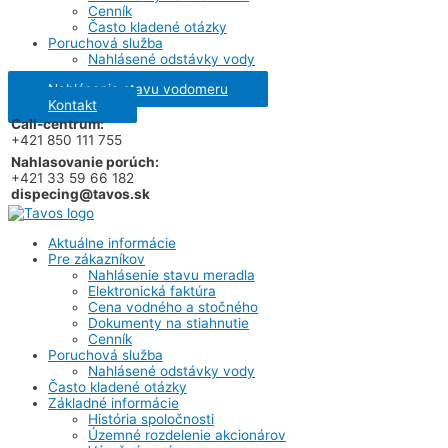
Cenník
Často kladené otázky
Poruchová služba
Nahlásené odstávky vody
Nahlásenie stavu vodomeru
Kontakt
Call-centrum:
+421 850 111 755
Nahlasovanie porúch:
+421 33 59 66 182
dispecing@tavos.sk
Aktuálne informácie
Pre zákazníkov
Nahlásenie stavu meradla
Elektronická faktúra
Cena vodného a stočného
Dokumenty na stiahnutie
Cenník
Poruchová služba
Nahlásené odstávky vody
Často kladené otázky
Základné informácie
História spoločnosti
Územné rozdelenie akcionárov