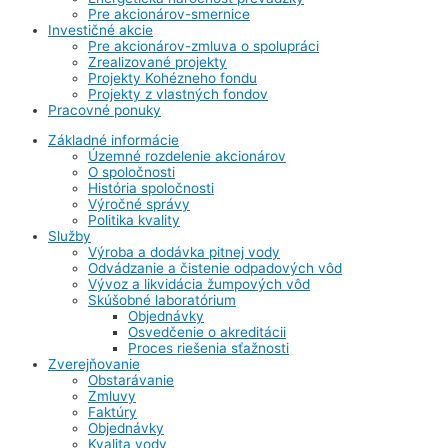
Pre akcionárov-smernice
Investičné akcie
Pre akcionárov-zmluva o spolupráci
Zrealizované projekty
Projekty Kohézneho fondu
Projekty z vlastných fondov
Pracovné ponuky
Základné informácie
Územné rozdelenie akcionárov
O spoločnosti
História spoločnosti
Výročné správy
Politika kvality
Služby
Výroba a dodávka pitnej vody
Odvádzanie a čistenie odpadových vôd
Vývoz a likvidácia žumpových vôd
Skúšobné laboratórium
Objednávky
Osvedčenie o akreditácii
Proces riešenia sťažnosti
Zverejňovanie
Obstarávanie
Zmluvy
Faktúry
Objednávky
Kvalita vody