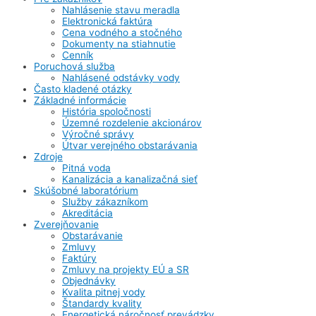
Nahlásenie stavu meradla
Elektronická faktúra
Cena vodného a stočného
Dokumenty na stiahnutie
Cenník
Poruchová služba
Nahlásené odstávky vody
Často kladené otázky
Základné informácie
História spoločnosti
Územné rozdelenie akcionárov
Výročné správy
Útvar verejného obstarávania
Zdroje
Pitná voda
Kanalizácia a kanalizačná sieť
Skúšobné laboratórium
Služby zákazníkom
Akreditácia
Zverejňovanie
Obstarávanie
Zmluvy
Faktúry
Zmluvy na projekty EÚ a SR
Objednávky
Kvalita pitnej vody
Štandardy kvality
Energetická náročnosť prevádzky