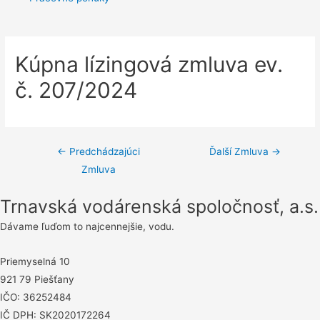
Kúpna lízingová zmluva ev.
č. 207/2024
Navigácia
←
Predchádzajúci
Ďalší Zmluva
→
Zmluva
v
článku
Trnavská vodárenská spoločnosť, a.s.
Dávame ľuďom to najcennejšie, vodu.
Priemyselná 10
921 79 Piešťany
IČO: 36252484
IČ DPH: SK2020172264