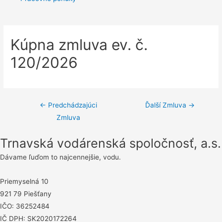
Kúpna zmluva ev. č.
120/2026
Navigácia
←
Predchádzajúci
Ďalší Zmluva
→
Zmluva
v
článku
Trnavská vodárenská spoločnosť, a.s.
Dávame ľuďom to najcennejšie, vodu.
Priemyselná 10
921 79 Piešťany
IČO: 36252484
IČ DPH: SK2020172264