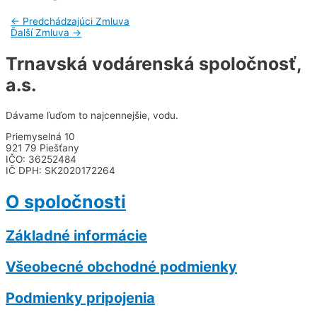
←
Predchádzajúci Zmluva
Ďalší Zmluva
→
Trnavská vodárenská spoločnosť,
a.s.
Dávame ľuďom to najcennejšie, vodu.
Priemyselná 10
921 79 Piešťany
IČO: 36252484
IČ DPH: SK2020172264
O spoločnosti
Základné informácie
Všeobecné obchodné podmienky
Podmienky pripojenia