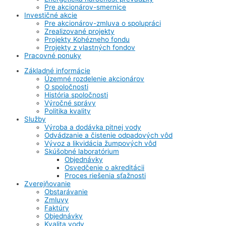
Pre akcionárov-smernice
Investičné akcie
Pre akcionárov-zmluva o spolupráci
Zrealizované projekty
Projekty Kohézneho fondu
Projekty z vlastných fondov
Pracovné ponuky
Základné informácie
Územné rozdelenie akcionárov
O spoločnosti
História spoločnosti
Výročné správy
Politika kvality
Služby
Výroba a dodávka pitnej vody
Odvádzanie a čistenie odpadových vôd
Vývoz a likvidácia žumpových vôd
Skúšobné laboratórium
Objednávky
Osvedčenie o akreditácii
Proces riešenia sťažnosti
Zverejňovanie
Obstarávanie
Zmluvy
Faktúry
Objednávky
Kvalita vody