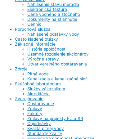
Nahlásenie stavu meradla
Elektronická faktúra
Cena vodného a stočného
Dokumenty na stiahnutie
Cenník
Poruchová služba
Nahlásené odstávky vody
Často kladené otázky
Základné informácie
História spoločnosti
Územné rozdelenie akcionárov
Výročné správy
Útvar verejného obstarávania
Zdroje
Pitná voda
Kanalizácia a kanalizačná sieť
Skúšobné laboratórium
Služby zákazníkom
Akreditácia
Zverejňovanie
Obstarávanie
Zmluvy
Faktúry
Zmluvy na projekty EÚ a SR
Objednávky
Kvalita pitnej vody
Štandardy kvality
Energetická náročnosť prevádzky