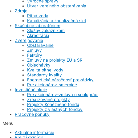
Výročné správy
Útvar verejného obstarávania
Zdroje
Pitná voda
Kanalizácia a kanalizačná sieť
Skúšobné laboratórium
Služby zákazníkom
Akreditácia
Zverejňovanie
Obstarávanie
Zmluvy
Faktúry
Zmluvy na projekty EÚ a SR
Objednávky
Kvalita pitnej vody
Štandardy kvality
Energetická náročnosť prevádzky
Pre akcionárov-smernice
Investičné akcie
Pre akcionárov-zmluva o spolupráci
Zrealizované projekty
Projekty Kohézneho fondu
Projekty z vlastných fondov
Pracovné ponuky
Menu
Aktuálne informácie
Pre zákazníkov