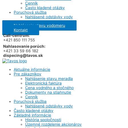
Cenník
Často kladené otázky
Poruchová služba
Nahlásené odstávky vody
Nahlásenie stavu vodomeru
Kontakt
Call-centrum:
+421 850 111 755
Nahlasovanie porúch:
+421 33 59 66 182
dispecing@tavos.sk
Aktuálne informácie
Pre zákazníkov
Nahlásenie stavu meradla
Elektronická faktúra
Cena vodného a stočného
Dokumenty na stiahnutie
Cenník
Poruchová služba
Nahlásené odstávky vody
Často kladené otázky
Základné informácie
História spoločnosti
Územné rozdelenie akcionárov