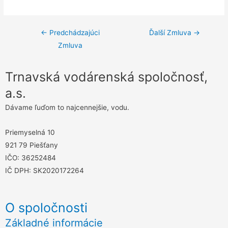
Navigácia
←
Predchádzajúci
Ďalší Zmluva
→
Zmluva
v
článku
Trnavská vodárenská spoločnosť,
a.s.
Dávame ľuďom to najcennejšie, vodu.
Priemyselná 10
921 79 Piešťany
IČO: 36252484
IČ DPH: SK2020172264
O spoločnosti
Základné informácie