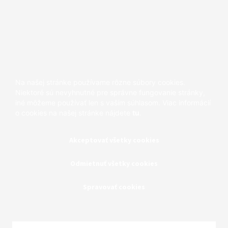
Scroll
to
Top
Na našej stránke používame rôzne súbory cookies.
Niektoré sú nevyhnutné pre správne fungovanie stránky,
iné môžeme používať len s vaším súhlasom. Viac informácií
o cookies na našej stránke nájdete
tu
.
Akceptovať všetky cookies
Odmietnuť všetky cookies
Spravovať cookies