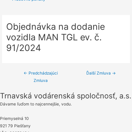
Objednávka na dodanie
vozidla MAN TGL ev. č.
91/2024
Navigácia
←
Predchádzajúci
Ďalší Zmluva
→
Zmluva
v
článku
Trnavská vodárenská spoločnosť, a.s.
Dávame ľuďom to najcennejšie, vodu.
Priemyselná 10
921 79 Piešťany