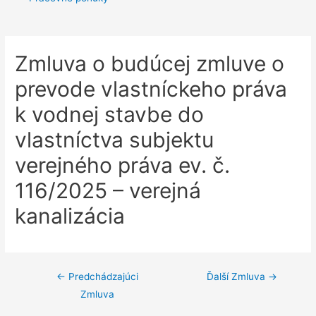
Zmluva o budúcej zmluve o
prevode vlastníckeho práva
k vodnej stavbe do
vlastníctva subjektu
verejného práva ev. č.
116/2025 – verejná
kanalizácia
Navigácia
←
Predchádzajúci
Ďalší Zmluva
→
Zmluva
v