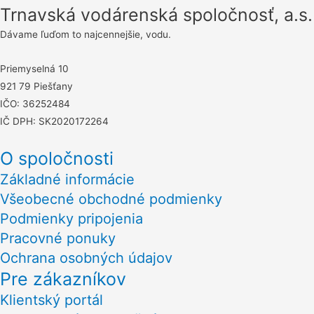
článku
Trnavská vodárenská spoločnosť, a.s.
Dávame ľuďom to najcennejšie, vodu.
Priemyselná 10
921 79 Piešťany
IČO: 36252484
IČ DPH: SK2020172264
O spoločnosti
Základné informácie
Všeobecné obchodné podmienky
Podmienky pripojenia
Pracovné ponuky
Ochrana osobných údajov
Pre zákazníkov
Klientský portál