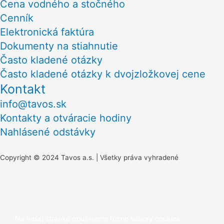
Cena vodného a stočného
Cenník
Elektronická faktúra
Dokumenty na stiahnutie
Často kladené otázky
Často kladené otázky k dvojzložkovej cene
Kontakt
info@tavos.sk
Kontakty a otváracie hodiny
Nahlásené odstávky
Copyright © 2024 Tavos a.s. | Všetky práva vyhradené
Scroll
to
Na našej stránke používame rôzne súbory cookies.
Top