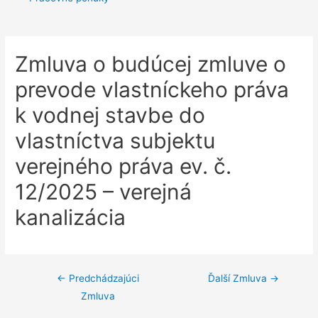
Zmluva o budúcej zmluve o
prevode vlastníckeho práva
k vodnej stavbe do
vlastníctva subjektu
verejného práva ev. č.
12/2025 – verejná
kanalizácia
Navigácia
←
Predchádzajúci
Ďalší Zmluva
→
Zmluva
v