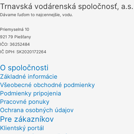
článku
Trnavská vodárenská spoločnosť, a.s.
Dávame ľuďom to najcennejšie, vodu.
Priemyselná 10
921 79 Piešťany
IČO: 36252484
IČ DPH: SK2020172264
O spoločnosti
Základné informácie
Všeobecné obchodné podmienky
Podmienky pripojenia
Pracovné ponuky
Ochrana osobných údajov
Pre zákazníkov
Klientský portál