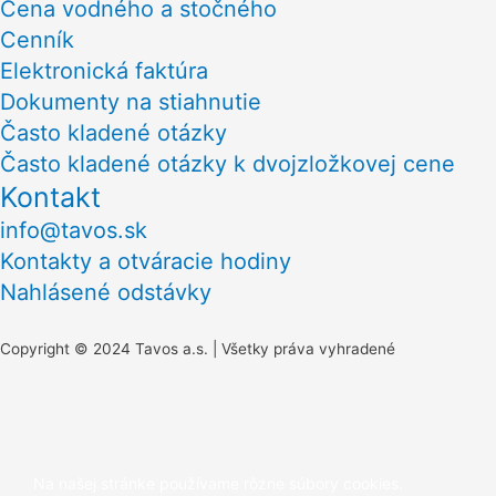
Cena vodného a stočného
Cenník
Elektronická faktúra
Dokumenty na stiahnutie
Často kladené otázky
Často kladené otázky k dvojzložkovej cene
Kontakt
info@tavos.sk
Kontakty a otváracie hodiny
Nahlásené odstávky
Copyright © 2024 Tavos a.s. | Všetky práva vyhradené
Scroll
to
Na našej stránke používame rôzne súbory cookies.
Top