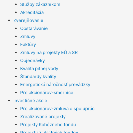
Služby zákazníkom
Akreditácia
Zverejňovanie
Obstarávanie
Zmluvy
Faktúry
Zmluvy na projekty EÚ a SR
Objednávky
Kvalita pitnej vody
Štandardy kvality
Energetická náročnosť prevádzky
Pre akcionárov-smernice
Investičné akcie
Pre akcionárov-zmluva o spolupráci
Zrealizované projekty
Projekty Kohézneho fondu
Projekty z vlastných fondov