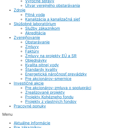
Výročné správy
Útvar verejného obstarávania
Zdroje
Pitná voda
Kanalizácia a kanalizačná sieť
Skúšobné laboratórium
Služby zákazníkom
Akreditácia
Zverejňovanie
Obstarávanie
Zmluvy
Faktúry
Zmluvy na projekty EÚ a SR
Objednávky
Kvalita pitnej vody
Štandardy kvality
Energetická náročnosť prevádzky
Pre akcionárov-smernice
Investičné akcie
Pre akcionárov-zmluva o spolupráci
Zrealizované projekty
Projekty Kohézneho fondu
Projekty z vlastných fondov
Pracovné ponuky
Menu
Aktuálne informácie
Pre zákazníkov