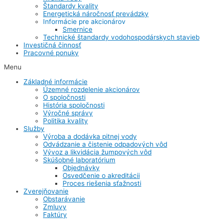
Štandardy kvality
Energetická náročnosť prevádzky
Informácie pre akcionárov
Smernice
Technické štandardy vodohospodárskych stavieb
Investičná činnosť
Pracovné ponuky
Menu
Základné informácie
Územné rozdelenie akcionárov
O spoločnosti
História spoločnosti
Výročné správy
Politika kvality
Služby
Výroba a dodávka pitnej vody
Odvádzanie a čistenie odpadových vôd
Vývoz a likvidácia žumpových vôd
Skúšobné laboratórium
Objednávky
Osvedčenie o akreditácii
Proces riešenia sťažnosti
Zverejňovanie
Obstarávanie
Zmluvy
Faktúry