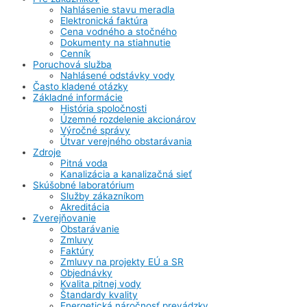
Nahlásenie stavu meradla
Elektronická faktúra
Cena vodného a stočného
Dokumenty na stiahnutie
Cenník
Poruchová služba
Nahlásené odstávky vody
Často kladené otázky
Základné informácie
História spoločnosti
Územné rozdelenie akcionárov
Výročné správy
Útvar verejného obstarávania
Zdroje
Pitná voda
Kanalizácia a kanalizačná sieť
Skúšobné laboratórium
Služby zákazníkom
Akreditácia
Zverejňovanie
Obstarávanie
Zmluvy
Faktúry
Zmluvy na projekty EÚ a SR
Objednávky
Kvalita pitnej vody
Štandardy kvality
Energetická náročnosť prevádzky