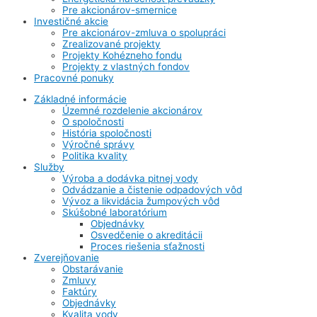
Pre akcionárov-smernice
Investičné akcie
Pre akcionárov-zmluva o spolupráci
Zrealizované projekty
Projekty Kohézneho fondu
Projekty z vlastných fondov
Pracovné ponuky
Základné informácie
Územné rozdelenie akcionárov
O spoločnosti
História spoločnosti
Výročné správy
Politika kvality
Služby
Výroba a dodávka pitnej vody
Odvádzanie a čistenie odpadových vôd
Vývoz a likvidácia žumpových vôd
Skúšobné laboratórium
Objednávky
Osvedčenie o akreditácii
Proces riešenia sťažnosti
Zverejňovanie
Obstarávanie
Zmluvy
Faktúry
Objednávky
Kvalita vody