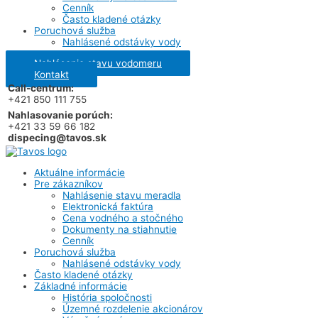
Cenník
Často kladené otázky
Poruchová služba
Nahlásené odstávky vody
Nahlásenie stavu vodomeru
Kontakt
Call-centrum:
+421 850 111 755
Nahlasovanie porúch:
+421 33 59 66 182
dispecing@tavos.sk
Aktuálne informácie
Pre zákazníkov
Nahlásenie stavu meradla
Elektronická faktúra
Cena vodného a stočného
Dokumenty na stiahnutie
Cenník
Poruchová služba
Nahlásené odstávky vody
Často kladené otázky
Základné informácie
História spoločnosti
Územné rozdelenie akcionárov