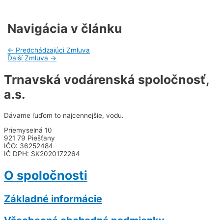
Navigácia v článku
←
Predchádzajúci Zmluva
Ďalší Zmluva
→
Trnavská vodárenská spoločnosť,
a.s.
Dávame ľuďom to najcennejšie, vodu.
Priemyselná 10
921 79 Piešťany
IČO: 36252484
IČ DPH: SK2020172264
O spoločnosti
Základné informácie