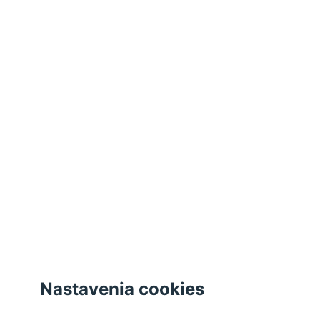
Akceptovať všetky cookies
Odmietnuť všetky cookies
Spravovať cookies
Zatvoriť
Nastavenia cookies