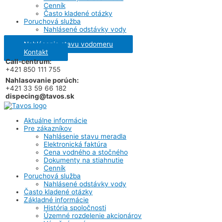
Cenník
Často kladené otázky
Poruchová služba
Nahlásené odstávky vody
Nahlásenie stavu vodomeru
Kontakt
Call-centrum:
+421 850 111 755
Nahlasovanie porúch:
+421 33 59 66 182
dispecing@tavos.sk
Aktuálne informácie
Pre zákazníkov
Nahlásenie stavu meradla
Elektronická faktúra
Cena vodného a stočného
Dokumenty na stiahnutie
Cenník
Poruchová služba
Nahlásené odstávky vody
Často kladené otázky
Základné informácie
História spoločnosti
Územné rozdelenie akcionárov