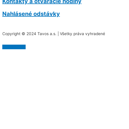
Kontakty a otváracie hodiny
Nahlásené odstávky
Copyright © 2024 Tavos a.s. | Všetky práva vyhradené
Scroll to Top
Na našej stránke používame rôzne súbory cookies.
Niektoré sú nevyhnutné pre správne fungovanie
stránky, iné môžeme používať len s vaším súhlasom.
Viac informácií o cookies na našej stránke nájdete
tu
.
Akceptovať všetky cookies
Odmietnuť všetky cookies
Spravovať cookies