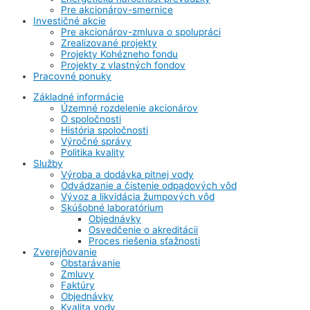
Pre akcionárov-smernice
Investičné akcie
Pre akcionárov-zmluva o spolupráci
Zrealizované projekty
Projekty Kohézneho fondu
Projekty z vlastných fondov
Pracovné ponuky
Základné informácie
Územné rozdelenie akcionárov
O spoločnosti
História spoločnosti
Výročné správy
Politika kvality
Služby
Výroba a dodávka pitnej vody
Odvádzanie a čistenie odpadových vôd
Vývoz a likvidácia žumpových vôd
Skúšobné laboratórium
Objednávky
Osvedčenie o akreditácii
Proces riešenia sťažnosti
Zverejňovanie
Obstarávanie
Zmluvy
Faktúry
Objednávky
Kvalita vody