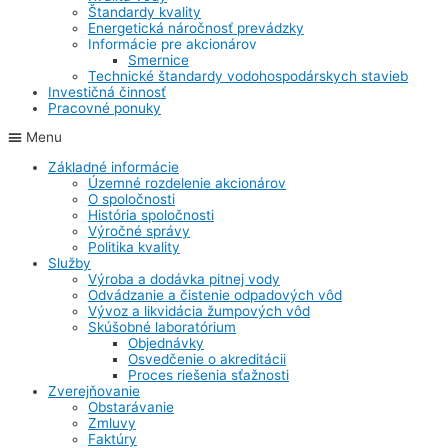
Štandardy kvality
Energetická náročnosť prevádzky
Informácie pre akcionárov
Smernice
Technické štandardy vodohospodárskych stavieb
Investičná činnosť
Pracovné ponuky
Menu
Základné informácie
Územné rozdelenie akcionárov
O spoločnosti
História spoločnosti
Výročné správy
Politika kvality
Služby
Výroba a dodávka pitnej vody
Odvádzanie a čistenie odpadových vôd
Vývoz a likvidácia žumpových vôd
Skúšobné laboratórium
Objednávky
Osvedčenie o akreditácii
Proces riešenia sťažnosti
Zverejňovanie
Obstarávanie
Zmluvy
Faktúry