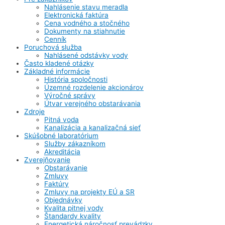
Nahlásenie stavu meradla
Elektronická faktúra
Cena vodného a stočného
Dokumenty na stiahnutie
Cenník
Poruchová služba
Nahlásené odstávky vody
Často kladené otázky
Základné informácie
História spoločnosti
Územné rozdelenie akcionárov
Výročné správy
Útvar verejného obstarávania
Zdroje
Pitná voda
Kanalizácia a kanalizačná sieť
Skúšobné laboratórium
Služby zákazníkom
Akreditácia
Zverejňovanie
Obstarávanie
Zmluvy
Faktúry
Zmluvy na projekty EÚ a SR
Objednávky
Kvalita pitnej vody
Štandardy kvality
Energetická náročnosť prevádzky