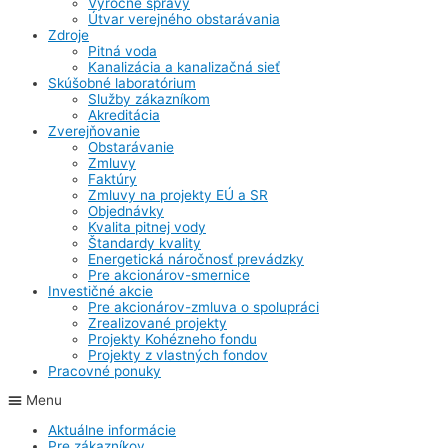
Výročné správy
Útvar verejného obstarávania
Zdroje
Pitná voda
Kanalizácia a kanalizačná sieť
Skúšobné laboratórium
Služby zákazníkom
Akreditácia
Zverejňovanie
Obstarávanie
Zmluvy
Faktúry
Zmluvy na projekty EÚ a SR
Objednávky
Kvalita pitnej vody
Štandardy kvality
Energetická náročnosť prevádzky
Pre akcionárov-smernice
Investičné akcie
Pre akcionárov-zmluva o spolupráci
Zrealizované projekty
Projekty Kohézneho fondu
Projekty z vlastných fondov
Pracovné ponuky
Menu
Aktuálne informácie
Pre zákazníkov