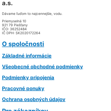
a.s.
Dávame ľuďom to najcennejšie, vodu.
Priemyselná 10
921 79 Piešťany
IČO: 36252484
IČ DPH: SK2020172264
O spoločnosti
Základné informácie
Všeobecné obchodné podmienky
Podmienky pripojenia
Pracovné ponuky
Ochrana osobných údajov