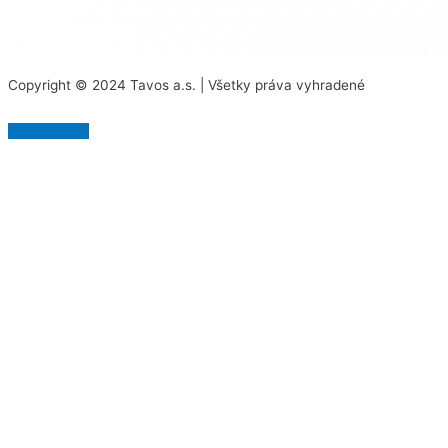
Copyright © 2024 Tavos a.s. | Všetky práva vyhradené
Scroll to Top
Na našej stránke používame rôzne súbory cookies.
Niektoré sú nevyhnutné pre správne fungovanie
stránky, iné môžeme používať len s vaším súhlasom.
Viac informácií o cookies na našej stránke nájdete
tu
.
Akceptovať všetky cookies
Odmietnuť všetky cookies
Spravovať cookies