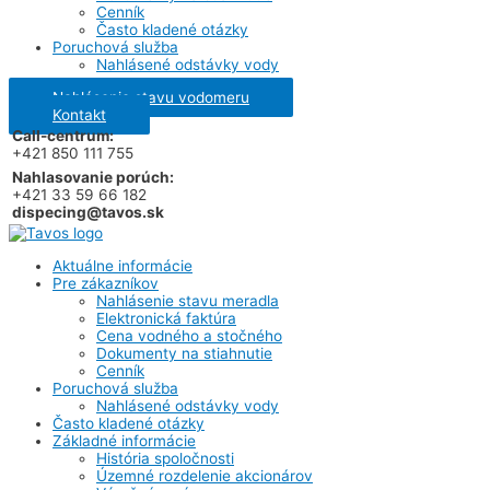
Cenník
Často kladené otázky
Poruchová služba
Nahlásené odstávky vody
Nahlásenie stavu vodomeru
Kontakt
Call-centrum:
+421 850 111 755
Nahlasovanie porúch:
+421 33 59 66 182
dispecing@tavos.sk
Aktuálne informácie
Pre zákazníkov
Nahlásenie stavu meradla
Elektronická faktúra
Cena vodného a stočného
Dokumenty na stiahnutie
Cenník
Poruchová služba
Nahlásené odstávky vody
Často kladené otázky
Základné informácie
História spoločnosti
Územné rozdelenie akcionárov