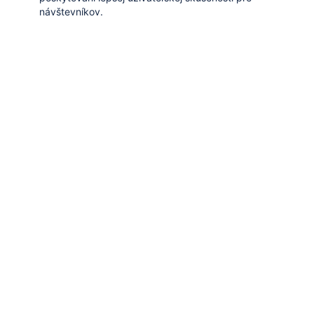
návštevníkov.
Uložiť a prijať