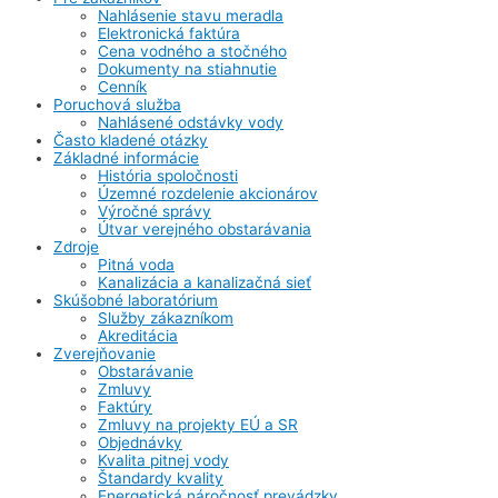
Nahlásenie stavu meradla
Elektronická faktúra
Cena vodného a stočného
Dokumenty na stiahnutie
Cenník
Poruchová služba
Nahlásené odstávky vody
Často kladené otázky
Základné informácie
História spoločnosti
Územné rozdelenie akcionárov
Výročné správy
Útvar verejného obstarávania
Zdroje
Pitná voda
Kanalizácia a kanalizačná sieť
Skúšobné laboratórium
Služby zákazníkom
Akreditácia
Zverejňovanie
Obstarávanie
Zmluvy
Faktúry
Zmluvy na projekty EÚ a SR
Objednávky
Kvalita pitnej vody
Štandardy kvality
Energetická náročnosť prevádzky