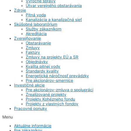
Výročné správy
Útvar verejného obstarávania
Zdroje
Pitná voda
Kanalizácia a kanalizačná sieť
Skúšobné laboratórium
Služby zákazníkom
Akreditácia
Zverejňovanie
Obstarávanie
Zmluvy
Faktúry
Zmluvy na projekty EÚ a SR
Objednávky
Kvalita pitnej vody
Štandardy kvality
Energetická náročnosť prevádzky
Pre akcionárov-smernice
Investičné akcie
Pre akcionárov-zmluva o spolupráci
Zrealizované projekty
Projekty Kohézneho fondu
Projekty z vlastných fondov
Pracovné ponuky
Menu
Aktuálne informácie
Pre zákazníkov