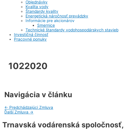
Objednávky
Kvalita vody
Štandardy kvality
Energetická náročnosť prevádzky
Informácie pre akcionárov
Smernice
Technické štandardy vodohospodárskych stavieb
Investičná činnosť
Pracovné ponuky
1022020
Navigácia v článku
←
Predchádzajúci Zmluva
Ďalší Zmluva
→
Trnavská vodárenská spoločnosť,