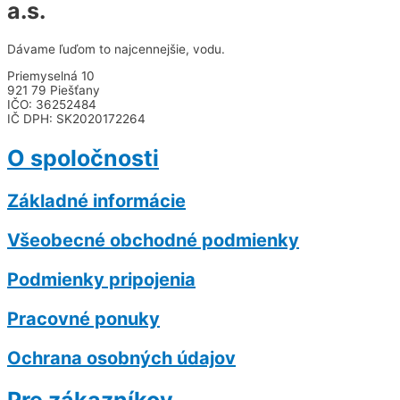
a.s.
Dávame ľuďom to najcennejšie, vodu.
Priemyselná 10
921 79 Piešťany
IČO: 36252484
IČ DPH: SK2020172264
O spoločnosti
Základné informácie
Všeobecné obchodné podmienky
Podmienky pripojenia
Pracovné ponuky
Ochrana osobných údajov