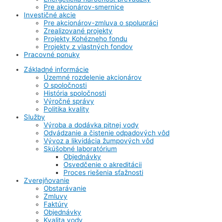
Pre akcionárov-smernice
Investičné akcie
Pre akcionárov-zmluva o spolupráci
Zrealizované projekty
Projekty Kohézneho fondu
Projekty z vlastných fondov
Pracovné ponuky
Základné informácie
Územné rozdelenie akcionárov
O spoločnosti
História spoločnosti
Výročné správy
Politika kvality
Služby
Výroba a dodávka pitnej vody
Odvádzanie a čistenie odpadových vôd
Vývoz a likvidácia žumpových vôd
Skúšobné laboratórium
Objednávky
Osvedčenie o akreditácii
Proces riešenia sťažnosti
Zverejňovanie
Obstarávanie
Zmluvy
Faktúry
Objednávky
Kvalita vody