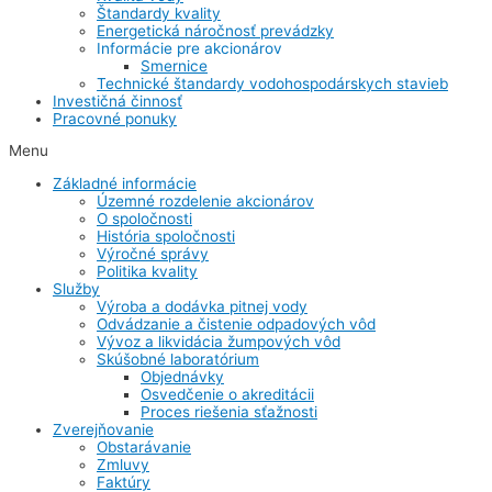
Štandardy kvality
Energetická náročnosť prevádzky
Informácie pre akcionárov
Smernice
Technické štandardy vodohospodárskych stavieb
Investičná činnosť
Pracovné ponuky
Menu
Základné informácie
Územné rozdelenie akcionárov
O spoločnosti
História spoločnosti
Výročné správy
Politika kvality
Služby
Výroba a dodávka pitnej vody
Odvádzanie a čistenie odpadových vôd
Vývoz a likvidácia žumpových vôd
Skúšobné laboratórium
Objednávky
Osvedčenie o akreditácii
Proces riešenia sťažnosti
Zverejňovanie
Obstarávanie
Zmluvy
Faktúry