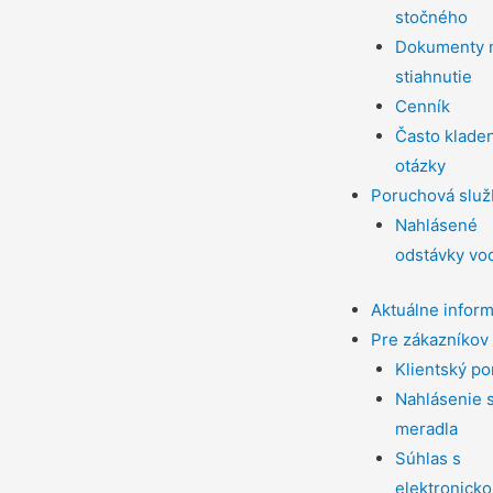
stočného
Dokumenty 
stiahnutie
Cenník
Často klade
otázky
Poruchová služ
Nahlásené
odstávky vo
Aktuálne infor
Pre zákazníkov
Klientský po
Nahlásenie 
meradla
Súhlas s
elektronick