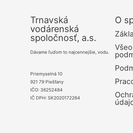
Trnavská
O sp
vodárenská
Zákl
spoločnosť, a.s.
Všeo
Dávame ľuďom to najcennejšie, vodu.
podm
Podm
Priemyselná 10
Prac
921 79 Piešťany
IČO: 36252484
Ochr
IČ DPH: SK2020172264
údaj