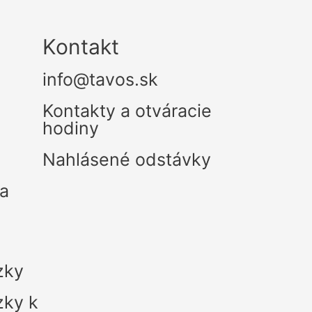
Kontakt
info@tavos.sk
Kontakty a otváracie
hodiny
Nahlásené odstávky
ra
zky
zky k