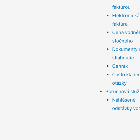
faktúrou
Elektronická
faktúra
Cena vodné
stočného
Dokumenty 
stiahnutie
Cenník
Často klade
otázky
Poruchová služ
Nahlásené
odstávky vo