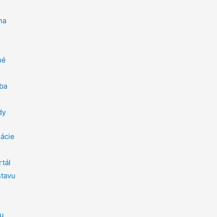
na
né
ba
dy
mácie
rtál
stavu
ou