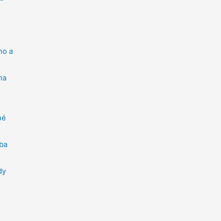
ho a
na
né
ba
dy