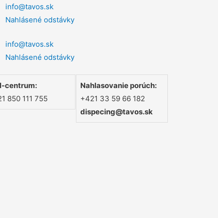
info@tavos.sk
Nahlásené odstávky
info@tavos.sk
Nahlásené odstávky
l-centrum:
Nahlasovanie porúch:
1 850 111 755
+421 33 59 66 182
dispecing@tavos.sk