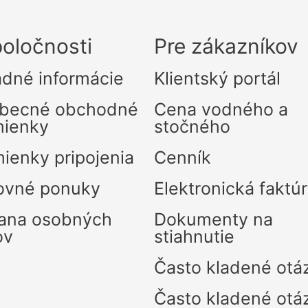
oločnosti
Pre zákazníkov
adné informácie
Klientský portál
becné obchodné
Cena vodného a
ienky
stočného
ienky pripojenia
Cenník
ovné ponuky
Elektronická faktú
ana osobných
Dokumenty na
ov
stiahnutie
Často kladené otá
Často kladené otá