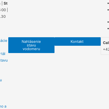
 |
St
:00 |
1.30
mácie
Nahlásenie
Kontakt
Cal
stavu
vodomeru
+42
rtál
stavu
ou
ho a