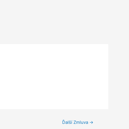
Ďalší Zmluva
→