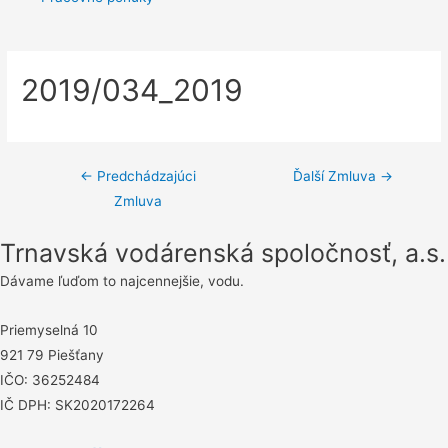
2019/034_2019
Navigácia
←
Predchádzajúci
Ďalší Zmluva
→
Zmluva
v
článku
Trnavská vodárenská spoločnosť, a.s.
Dávame ľuďom to najcennejšie, vodu.
Priemyselná 10
921 79 Piešťany
IČO: 36252484
IČ DPH: SK2020172264