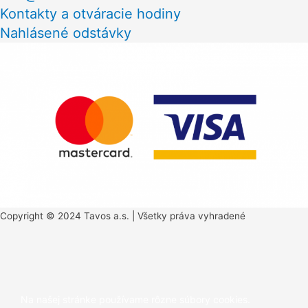
Kontakty a otváracie hodiny
Nahlásené odstávky
Copyright © 2024 Tavos a.s. | Všetky práva vyhradené
Scroll
to
Na našej stránke používame rôzne súbory cookies.
Top