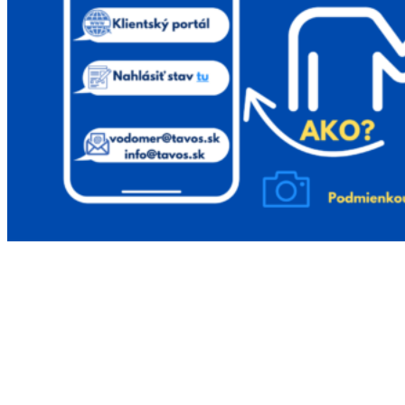
Na našej stránke používame rôzne súbory cookies.
Niektoré sú nevyhnutné pre správne fungovanie
stránky, iné môžeme používať len s vaším súhlasom.
Viac informácií o cookies na našej stránke nájdete
tu
.
Akceptovať všetky cookies