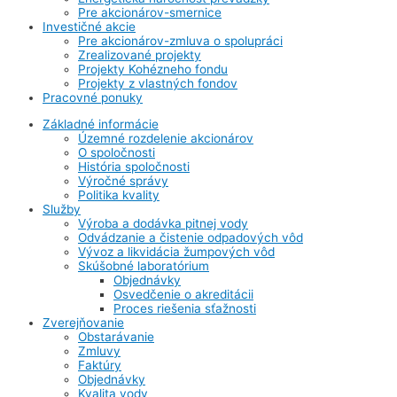
Pre akcionárov-smernice
Investičné akcie
Pre akcionárov-zmluva o spolupráci
Zrealizované projekty
Projekty Kohézneho fondu
Projekty z vlastných fondov
Pracovné ponuky
Základné informácie
Územné rozdelenie akcionárov
O spoločnosti
História spoločnosti
Výročné správy
Politika kvality
Služby
Výroba a dodávka pitnej vody
Odvádzanie a čistenie odpadových vôd
Vývoz a likvidácia žumpových vôd
Skúšobné laboratórium
Objednávky
Osvedčenie o akreditácii
Proces riešenia sťažnosti
Zverejňovanie
Obstarávanie
Zmluvy
Faktúry
Objednávky
Kvalita vody