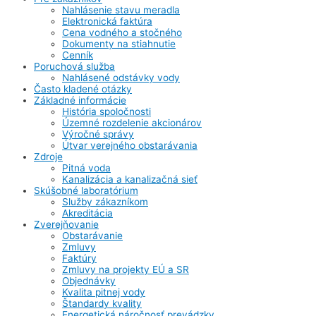
Nahlásenie stavu meradla
Elektronická faktúra
Cena vodného a stočného
Dokumenty na stiahnutie
Cenník
Poruchová služba
Nahlásené odstávky vody
Často kladené otázky
Základné informácie
História spoločnosti
Územné rozdelenie akcionárov
Výročné správy
Útvar verejného obstarávania
Zdroje
Pitná voda
Kanalizácia a kanalizačná sieť
Skúšobné laboratórium
Služby zákazníkom
Akreditácia
Zverejňovanie
Obstarávanie
Zmluvy
Faktúry
Zmluvy na projekty EÚ a SR
Objednávky
Kvalita pitnej vody
Štandardy kvality
Energetická náročnosť prevádzky