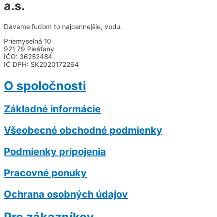
a.s.
Dávame ľuďom to najcennejšie, vodu.
Priemyselná 10
921 79 Piešťany
IČO: 36252484
IČ DPH: SK2020172264
O spoločnosti
Základné informácie
Všeobecné obchodné podmienky
Podmienky pripojenia
Pracovné ponuky
Ochrana osobných údajov