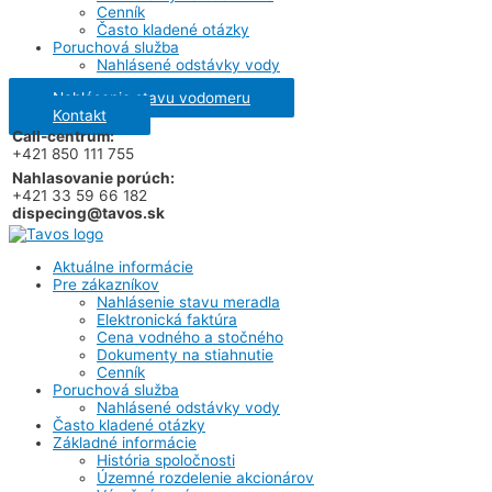
Cenník
Často kladené otázky
Poruchová služba
Nahlásené odstávky vody
Nahlásenie stavu vodomeru
Kontakt
Call-centrum:
+421 850 111 755
Nahlasovanie porúch:
+421 33 59 66 182
dispecing@tavos.sk
Aktuálne informácie
Pre zákazníkov
Nahlásenie stavu meradla
Elektronická faktúra
Cena vodného a stočného
Dokumenty na stiahnutie
Cenník
Poruchová služba
Nahlásené odstávky vody
Často kladené otázky
Základné informácie
História spoločnosti
Územné rozdelenie akcionárov