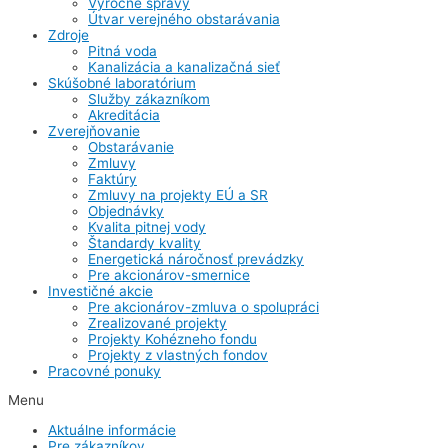
Výročné správy
Útvar verejného obstarávania
Zdroje
Pitná voda
Kanalizácia a kanalizačná sieť
Skúšobné laboratórium
Služby zákazníkom
Akreditácia
Zverejňovanie
Obstarávanie
Zmluvy
Faktúry
Zmluvy na projekty EÚ a SR
Objednávky
Kvalita pitnej vody
Štandardy kvality
Energetická náročnosť prevádzky
Pre akcionárov-smernice
Investičné akcie
Pre akcionárov-zmluva o spolupráci
Zrealizované projekty
Projekty Kohézneho fondu
Projekty z vlastných fondov
Pracovné ponuky
Menu
Aktuálne informácie
Pre zákazníkov