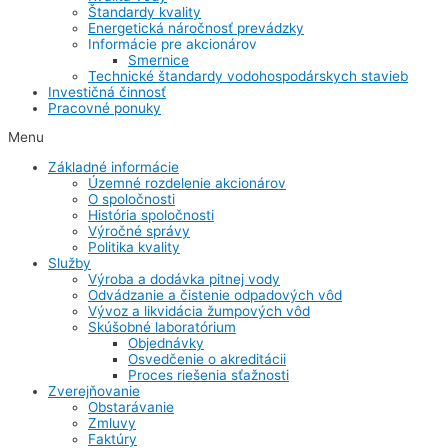
Štandardy kvality
Energetická náročnosť prevádzky
Informácie pre akcionárov
Smernice
Technické štandardy vodohospodárskych stavieb
Investičná činnosť
Pracovné ponuky
Menu
Základné informácie
Územné rozdelenie akcionárov
O spoločnosti
História spoločnosti
Výročné správy
Politika kvality
Služby
Výroba a dodávka pitnej vody
Odvádzanie a čistenie odpadových vôd
Vývoz a likvidácia žumpových vôd
Skúšobné laboratórium
Objednávky
Osvedčenie o akreditácii
Proces riešenia sťažnosti
Zverejňovanie
Obstarávanie
Zmluvy
Faktúry