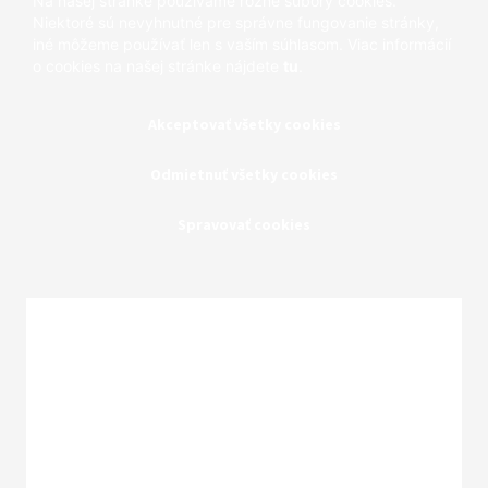
Na našej stránke používame rôzne súbory cookies.
Niektoré sú nevyhnutné pre správne fungovanie stránky,
iné môžeme používať len s vaším súhlasom. Viac informácií
o cookies na našej stránke nájdete
tu
.
Akceptovať všetky cookies
Odmietnuť všetky cookies
Spravovať cookies
Zatvoriť