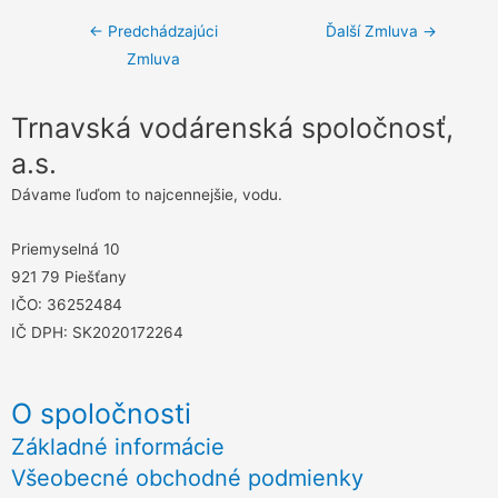
Navigácia
←
Predchádzajúci
Ďalší Zmluva
→
Zmluva
v
článku
Trnavská vodárenská spoločnosť,
a.s.
Dávame ľuďom to najcennejšie, vodu.
Priemyselná 10
921 79 Piešťany
IČO: 36252484
IČ DPH: SK2020172264
O spoločnosti
Základné informácie
Všeobecné obchodné podmienky