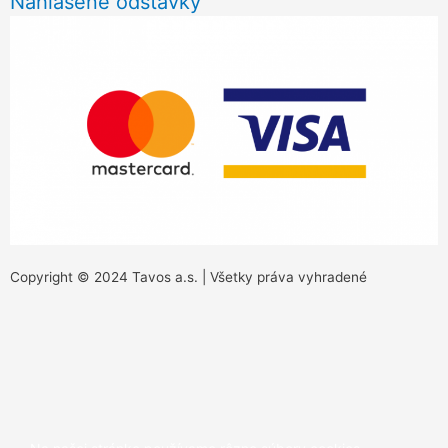
Nahlásené odstávky
Copyright © 2024 Tavos a.s. | Všetky práva vyhradené
Scroll
to
Top