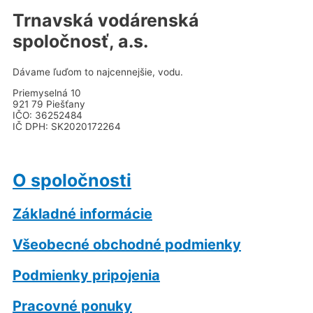
Trnavská vodárenská
spoločnosť, a.s.
Dávame ľuďom to najcennejšie, vodu.
Priemyselná 10
921 79 Piešťany
IČO: 36252484
IČ DPH: SK2020172264
O spoločnosti
Základné informácie
Všeobecné obchodné podmienky
Podmienky pripojenia
Pracovné ponuky