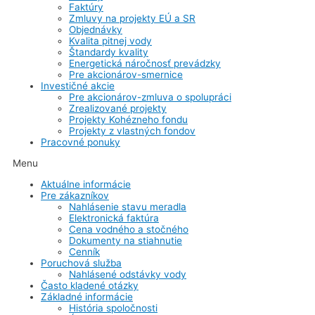
Faktúry
Zmluvy na projekty EÚ a SR
Objednávky
Kvalita pitnej vody
Štandardy kvality
Energetická náročnosť prevádzky
Pre akcionárov-smernice
Investičné akcie
Pre akcionárov-zmluva o spolupráci
Zrealizované projekty
Projekty Kohézneho fondu
Projekty z vlastných fondov
Pracovné ponuky
Menu
Aktuálne informácie
Pre zákazníkov
Nahlásenie stavu meradla
Elektronická faktúra
Cena vodného a stočného
Dokumenty na stiahnutie
Cenník
Poruchová služba
Nahlásené odstávky vody
Často kladené otázky
Základné informácie
História spoločnosti