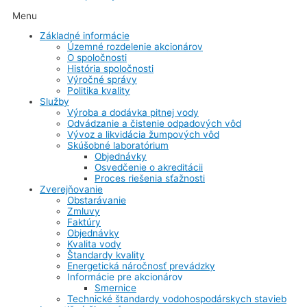
Menu
Základné informácie
Územné rozdelenie akcionárov
O spoločnosti
História spoločnosti
Výročné správy
Politika kvality
Služby
Výroba a dodávka pitnej vody
Odvádzanie a čistenie odpadových vôd
Vývoz a likvidácia žumpových vôd
Skúšobné laboratórium
Objednávky
Osvedčenie o akreditácii
Proces riešenia sťažnosti
Zverejňovanie
Obstarávanie
Zmluvy
Faktúry
Objednávky
Kvalita vody
Štandardy kvality
Energetická náročnosť prevádzky
Informácie pre akcionárov
Smernice
Technické štandardy vodohospodárskych stavieb