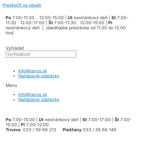
Preskočiť na obsah
Po
7:00-11:30. 12:00-15:00 |
Ut
nestránkový deň |
St
7:00-
11:30 12:00-17:00 |
Št
7:00-11:30 12:00-15:00 |
Pi
nestránkový deň | obedňajšia prestávka od 11.30 do 12.00
hod.
Vyhľadať
info@tavos.sk
Nahlásené odstávky
Menu
info@tavos.sk
Nahlásené odstávky
Po
7:00-15:00 |
Ut
nestránkový deň |
St
7:00-17:00 |
Št
7:00-
15:00 |
Pi
7:00-12:00
Trnava
033 / 59 66 213
Piešťany
033 / 59 66 146