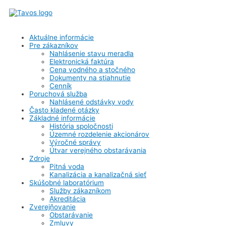
Aktuálne informácie
Pre zákazníkov
Nahlásenie stavu meradla
Elektronická faktúra
Cena vodného a stočného
Dokumenty na stiahnutie
Cenník
Poruchová služba
Nahlásené odstávky vody
Často kladené otázky
Základné informácie
História spoločnosti
Územné rozdelenie akcionárov
Výročné správy
Útvar verejného obstarávania
Zdroje
Pitná voda
Kanalizácia a kanalizačná sieť
Skúšobné laboratórium
Služby zákazníkom
Akreditácia
Zverejňovanie
Obstarávanie
Zmluvy