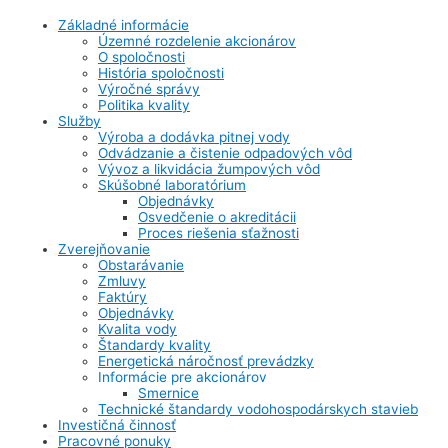
Základné informácie
Územné rozdelenie akcionárov
O spoločnosti
História spoločnosti
Výročné správy
Politika kvality
Služby
Výroba a dodávka pitnej vody
Odvádzanie a čistenie odpadových vôd
Vývoz a likvidácia žumpových vôd
Skúšobné laboratórium
Objednávky
Osvedčenie o akreditácii
Proces riešenia sťažnosti
Zverejňovanie
Obstarávanie
Zmluvy
Faktúry
Objednávky
Kvalita vody
Štandardy kvality
Energetická náročnosť prevádzky
Informácie pre akcionárov
Smernice
Technické štandardy vodohospodárskych stavieb
Investičná činnosť
Pracovné ponuky