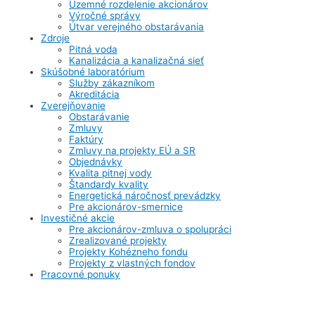
Územné rozdelenie akcionárov
Výročné správy
Útvar verejného obstarávania
Zdroje
Pitná voda
Kanalizácia a kanalizačná sieť
Skúšobné laboratórium
Služby zákazníkom
Akreditácia
Zverejňovanie
Obstarávanie
Zmluvy
Faktúry
Zmluvy na projekty EÚ a SR
Objednávky
Kvalita pitnej vody
Štandardy kvality
Energetická náročnosť prevádzky
Pre akcionárov-smernice
Investičné akcie
Pre akcionárov-zmluva o spolupráci
Zrealizované projekty
Projekty Kohézneho fondu
Projekty z vlastných fondov
Pracovné ponuky