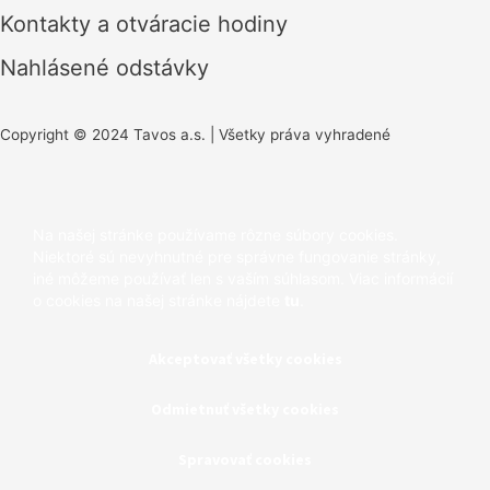
Kontakty a otváracie hodiny
Nahlásené odstávky
Copyright © 2024 Tavos a.s. | Všetky práva vyhradené
Na našej stránke používame rôzne súbory cookies.
Niektoré sú nevyhnutné pre správne fungovanie stránky,
iné môžeme používať len s vaším súhlasom. Viac informácií
o cookies na našej stránke nájdete
tu
.
Akceptovať všetky cookies
Odmietnuť všetky cookies
Spravovať cookies