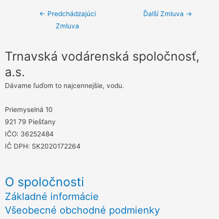
Navigácia
←
Predchádzajúci
Ďalší Zmluva
→
Zmluva
v
článku
Trnavská vodárenská spoločnosť,
a.s.
Dávame ľuďom to najcennejšie, vodu.
Priemyselná 10
921 79 Piešťany
IČO: 36252484
IČ DPH: SK2020172264
O spoločnosti
Základné informácie
Všeobecné obchodné podmienky