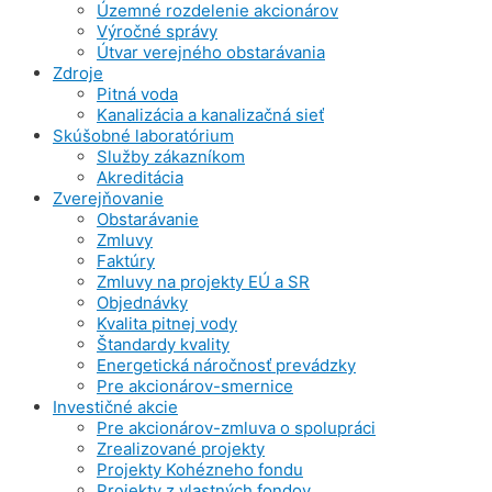
Územné rozdelenie akcionárov
Výročné správy
Útvar verejného obstarávania
Zdroje
Pitná voda
Kanalizácia a kanalizačná sieť
Skúšobné laboratórium
Služby zákazníkom
Akreditácia
Zverejňovanie
Obstarávanie
Zmluvy
Faktúry
Zmluvy na projekty EÚ a SR
Objednávky
Kvalita pitnej vody
Štandardy kvality
Energetická náročnosť prevádzky
Pre akcionárov-smernice
Investičné akcie
Pre akcionárov-zmluva o spolupráci
Zrealizované projekty
Projekty Kohézneho fondu
Projekty z vlastných fondov