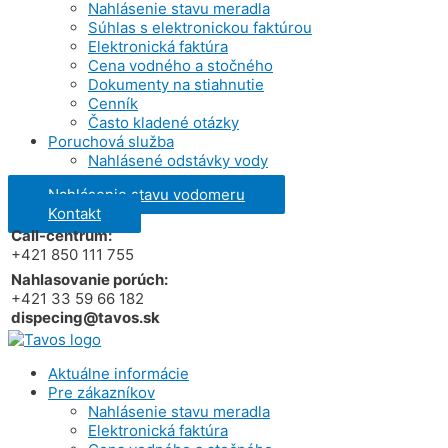
Nahlásenie stavu meradla
Súhlas s elektronickou faktúrou
Elektronická faktúra
Cena vodného a stočného
Dokumenty na stiahnutie
Cenník
Často kladené otázky
Poruchová služba
Nahlásené odstávky vody
Nahlásenie stavu vodomeru
Kontakt
Call-centrum:
+421 850 111 755
Nahlasovanie porúch:
+421 33 59 66 182
dispecing@tavos.sk
Aktuálne informácie
Pre zákazníkov
Nahlásenie stavu meradla
Elektronická faktúra