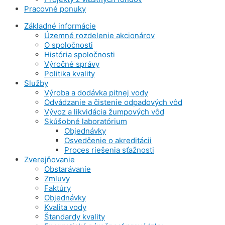
Pracovné ponuky
Základné informácie
Územné rozdelenie akcionárov
O spoločnosti
História spoločnosti
Výročné správy
Politika kvality
Služby
Výroba a dodávka pitnej vody
Odvádzanie a čistenie odpadových vôd
Vývoz a likvidácia žumpových vôd
Skúšobné laboratórium
Objednávky
Osvedčenie o akreditácii
Proces riešenia sťažnosti
Zverejňovanie
Obstarávanie
Zmluvy
Faktúry
Objednávky
Kvalita vody
Štandardy kvality