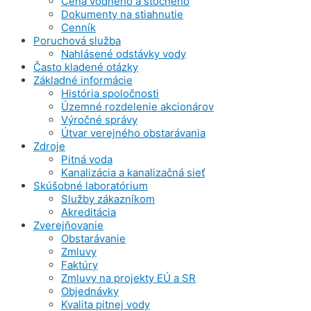
Cena vodného a stočného
Dokumenty na stiahnutie
Cenník
Poruchová služba
Nahlásené odstávky vody
Často kladené otázky
Základné informácie
História spoločnosti
Územné rozdelenie akcionárov
Výročné správy
Útvar verejného obstarávania
Zdroje
Pitná voda
Kanalizácia a kanalizačná sieť
Skúšobné laboratórium
Služby zákazníkom
Akreditácia
Zverejňovanie
Obstarávanie
Zmluvy
Faktúry
Zmluvy na projekty EÚ a SR
Objednávky
Kvalita pitnej vody