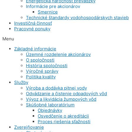
Energetická náročnosť prevádzky
Informácie pre akcionárov
Smernice
Technické štandardy vodohospodárskych stavieb
Investičná činnosť
Pracovné ponuky
Menu
Základné informácie
Územné rozdelenie akcionárov
O spoločnosti
História spoločnosti
Výročné správy
Politika kvality
Služby
Výroba a dodávka pitnej vody
Odvádzanie a čistenie odpadových vôd
Vývoz a likvidácia žumpových vôd
Skúšobné laboratórium
Objednávky
Osvedčenie o akreditácii
Proces riešenia sťažnosti
Zverejňovanie