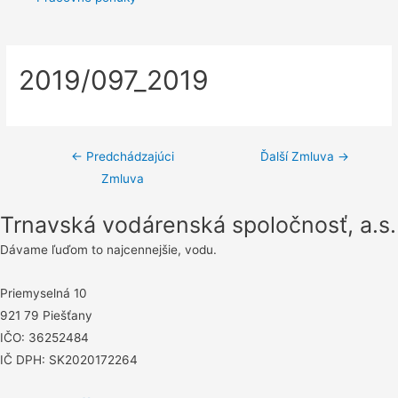
2019/097_2019
Navigácia
←
Predchádzajúci
Ďalší Zmluva
→
Zmluva
v
článku
Trnavská vodárenská spoločnosť, a.s.
Dávame ľuďom to najcennejšie, vodu.
Priemyselná 10
921 79 Piešťany
IČO: 36252484
IČ DPH: SK2020172264