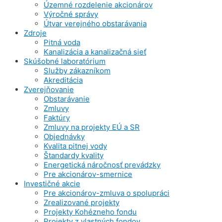
Územné rozdelenie akcionárov
Výročné správy
Útvar verejného obstarávania
Zdroje
Pitná voda
Kanalizácia a kanalizačná sieť
Skúšobné laboratórium
Služby zákazníkom
Akreditácia
Zverejňovanie
Obstarávanie
Zmluvy
Faktúry
Zmluvy na projekty EÚ a SR
Objednávky
Kvalita pitnej vody
Štandardy kvality
Energetická náročnosť prevádzky
Pre akcionárov-smernice
Investičné akcie
Pre akcionárov-zmluva o spolupráci
Zrealizované projekty
Projekty Kohézneho fondu
Projekty z vlastných fondov