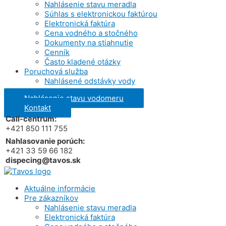
Nahlásenie stavu meradla
Súhlas s elektronickou faktúrou
Elektronická faktúra
Cena vodného a stočného
Dokumenty na stiahnutie
Cenník
Často kladené otázky
Poruchová služba
Nahlásené odstávky vody
Nahlásenie stavu vodomeru
Kontakt
Call-centrum:
+421 850 111 755
Nahlasovanie porúch:
+421 33 59 66 182
dispecing@tavos.sk
Aktuálne informácie
Pre zákazníkov
Nahlásenie stavu meradla
Elektronická faktúra