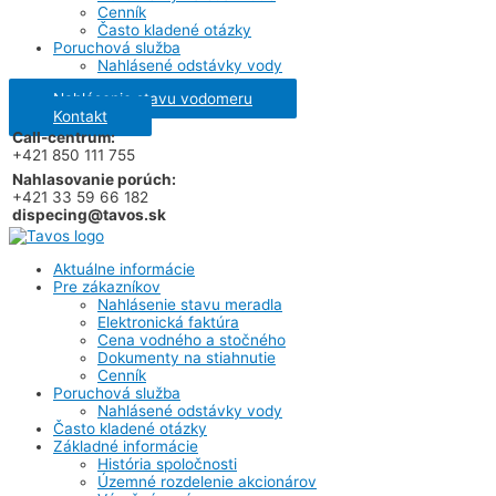
Cenník
Často kladené otázky
Poruchová služba
Nahlásené odstávky vody
Nahlásenie stavu vodomeru
Kontakt
Call-centrum:
+421 850 111 755
Nahlasovanie porúch:
+421 33 59 66 182
dispecing@tavos.sk
Aktuálne informácie
Pre zákazníkov
Nahlásenie stavu meradla
Elektronická faktúra
Cena vodného a stočného
Dokumenty na stiahnutie
Cenník
Poruchová služba
Nahlásené odstávky vody
Často kladené otázky
Základné informácie
História spoločnosti
Územné rozdelenie akcionárov