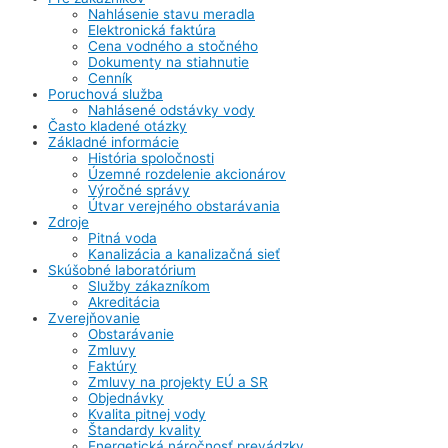
Nahlásenie stavu meradla
Elektronická faktúra
Cena vodného a stočného
Dokumenty na stiahnutie
Cenník
Poruchová služba
Nahlásené odstávky vody
Často kladené otázky
Základné informácie
História spoločnosti
Územné rozdelenie akcionárov
Výročné správy
Útvar verejného obstarávania
Zdroje
Pitná voda
Kanalizácia a kanalizačná sieť
Skúšobné laboratórium
Služby zákazníkom
Akreditácia
Zverejňovanie
Obstarávanie
Zmluvy
Faktúry
Zmluvy na projekty EÚ a SR
Objednávky
Kvalita pitnej vody
Štandardy kvality
Energetická náročnosť prevádzky