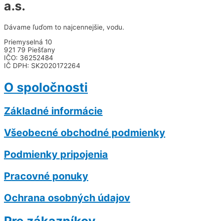
a.s.
Dávame ľuďom to najcennejšie, vodu.
Priemyselná 10
921 79 Piešťany
IČO: 36252484
IČ DPH: SK2020172264
O spoločnosti
Základné informácie
Všeobecné obchodné podmienky
Podmienky pripojenia
Pracovné ponuky
Ochrana osobných údajov