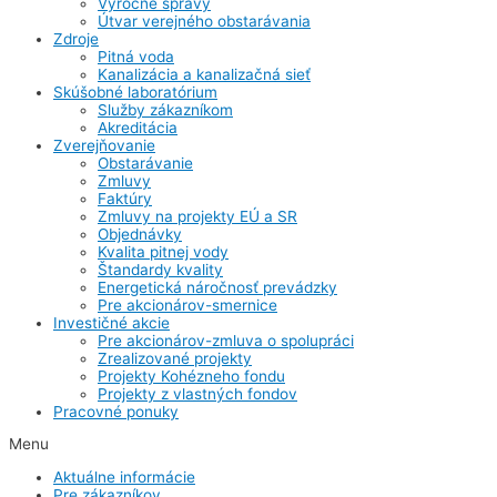
Výročné správy
Útvar verejného obstarávania
Zdroje
Pitná voda
Kanalizácia a kanalizačná sieť
Skúšobné laboratórium
Služby zákazníkom
Akreditácia
Zverejňovanie
Obstarávanie
Zmluvy
Faktúry
Zmluvy na projekty EÚ a SR
Objednávky
Kvalita pitnej vody
Štandardy kvality
Energetická náročnosť prevádzky
Pre akcionárov-smernice
Investičné akcie
Pre akcionárov-zmluva o spolupráci
Zrealizované projekty
Projekty Kohézneho fondu
Projekty z vlastných fondov
Pracovné ponuky
Menu
Aktuálne informácie
Pre zákazníkov