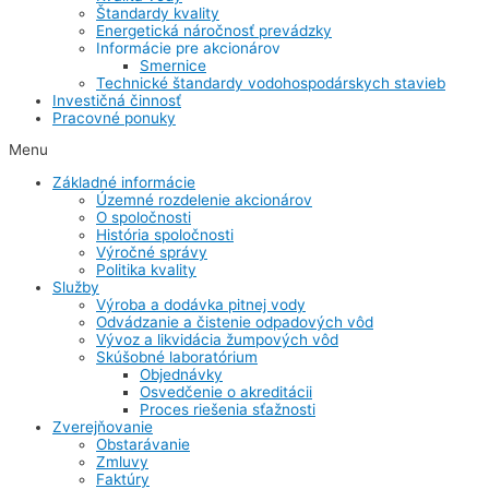
Štandardy kvality
Energetická náročnosť prevádzky
Informácie pre akcionárov
Smernice
Technické štandardy vodohospodárskych stavieb
Investičná činnosť
Pracovné ponuky
Menu
Základné informácie
Územné rozdelenie akcionárov
O spoločnosti
História spoločnosti
Výročné správy
Politika kvality
Služby
Výroba a dodávka pitnej vody
Odvádzanie a čistenie odpadových vôd
Vývoz a likvidácia žumpových vôd
Skúšobné laboratórium
Objednávky
Osvedčenie o akreditácii
Proces riešenia sťažnosti
Zverejňovanie
Obstarávanie
Zmluvy
Faktúry