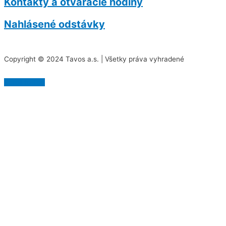
Kontakty a otváracie hodiny
Nahlásené odstávky
Copyright © 2024 Tavos a.s. | Všetky práva vyhradené
Scroll to Top
Na našej stránke používame rôzne súbory cookies.
Niektoré sú nevyhnutné pre správne fungovanie
stránky, iné môžeme používať len s vaším súhlasom.
Viac informácií o cookies na našej stránke nájdete
tu
.
Akceptovať všetky cookies
Odmietnuť všetky cookies
Spravovať cookies