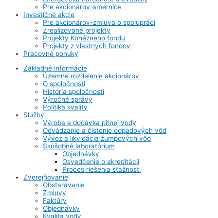
Pre akcionárov-smernice
Investičné akcie
Pre akcionárov-zmluva o spolupráci
Zrealizované projekty
Projekty Kohézneho fondu
Projekty z vlastných fondov
Pracovné ponuky
Základné informácie
Územné rozdelenie akcionárov
O spoločnosti
História spoločnosti
Výročné správy
Politika kvality
Služby
Výroba a dodávka pitnej vody
Odvádzanie a čistenie odpadových vôd
Vývoz a likvidácia žumpových vôd
Skúšobné laboratórium
Objednávky
Osvedčenie o akreditácii
Proces riešenia sťažnosti
Zverejňovanie
Obstarávanie
Zmluvy
Faktúry
Objednávky
Kvalita vody