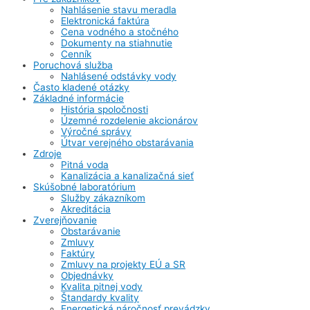
Nahlásenie stavu meradla
Elektronická faktúra
Cena vodného a stočného
Dokumenty na stiahnutie
Cenník
Poruchová služba
Nahlásené odstávky vody
Často kladené otázky
Základné informácie
História spoločnosti
Územné rozdelenie akcionárov
Výročné správy
Útvar verejného obstarávania
Zdroje
Pitná voda
Kanalizácia a kanalizačná sieť
Skúšobné laboratórium
Služby zákazníkom
Akreditácia
Zverejňovanie
Obstarávanie
Zmluvy
Faktúry
Zmluvy na projekty EÚ a SR
Objednávky
Kvalita pitnej vody
Štandardy kvality
Energetická náročnosť prevádzky