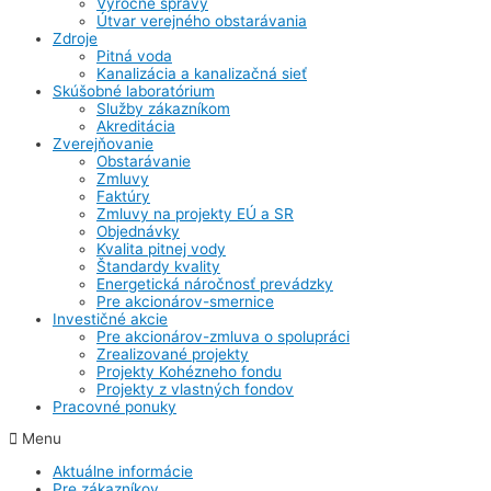
Výročné správy
Útvar verejného obstarávania
Zdroje
Pitná voda
Kanalizácia a kanalizačná sieť
Skúšobné laboratórium
Služby zákazníkom
Akreditácia
Zverejňovanie
Obstarávanie
Zmluvy
Faktúry
Zmluvy na projekty EÚ a SR
Objednávky
Kvalita pitnej vody
Štandardy kvality
Energetická náročnosť prevádzky
Pre akcionárov-smernice
Investičné akcie
Pre akcionárov-zmluva o spolupráci
Zrealizované projekty
Projekty Kohézneho fondu
Projekty z vlastných fondov
Pracovné ponuky
Menu
Aktuálne informácie
Pre zákazníkov