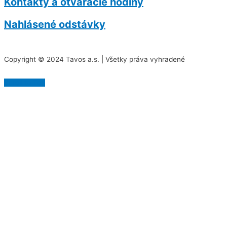
Kontakty a otváracie hodiny
Nahlásené odstávky
Copyright © 2024 Tavos a.s. | Všetky práva vyhradené
Scroll to Top
Na našej stránke používame rôzne súbory cookies.
Niektoré sú nevyhnutné pre správne fungovanie
stránky, iné môžeme používať len s vaším súhlasom.
Viac informácií o cookies na našej stránke nájdete
tu
.
Akceptovať všetky cookies
Odmietnuť všetky cookies
Spravovať cookies