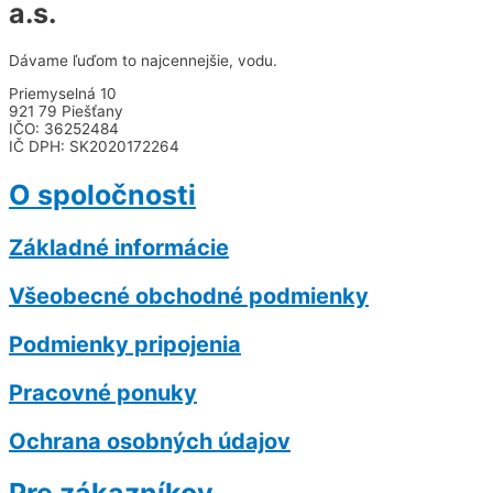
a.s.
Dávame ľuďom to najcennejšie, vodu.
Priemyselná 10
921 79 Piešťany
IČO: 36252484
IČ DPH: SK2020172264
O spoločnosti
Základné informácie
Všeobecné obchodné podmienky
Podmienky pripojenia
Pracovné ponuky
Ochrana osobných údajov