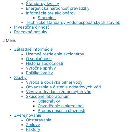
Štandardy kvality
Energetická náročnosť prevádzky
Informácie pre akcionárov
Smernice
Technické štandardy vodohospodárskych stavieb
Investičná činnosť
Pracovné ponuky
Menu
Základné informácie
Územné rozdelenie akcionárov
O spoločnosti
História spoločnosti
Výročné správy
Politika kvality
Služby
Výroba a dodávka pitnej vody
Odvádzanie a čistenie odpadových vôd
Vývoz a likvidácia žumpových vôd
Skúšobné laboratórium
Objednávky
Osvedčenie o akreditácii
Proces riešenia sťažnosti
Zverejňovanie
Obstarávanie
Zmluvy
Faktúry