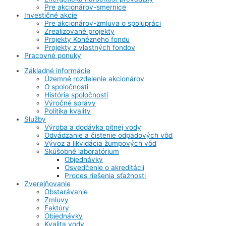
Pre akcionárov-smernice
Investičné akcie
Pre akcionárov-zmluva o spolupráci
Zrealizované projekty
Projekty Kohézneho fondu
Projekty z vlastných fondov
Pracovné ponuky
Základné informácie
Územné rozdelenie akcionárov
O spoločnosti
História spoločnosti
Výročné správy
Politika kvality
Služby
Výroba a dodávka pitnej vody
Odvádzanie a čistenie odpadových vôd
Vývoz a likvidácia žumpových vôd
Skúšobné laboratórium
Objednávky
Osvedčenie o akreditácii
Proces riešenia sťažnosti
Zverejňovanie
Obstarávanie
Zmluvy
Faktúry
Objednávky
Kvalita vody