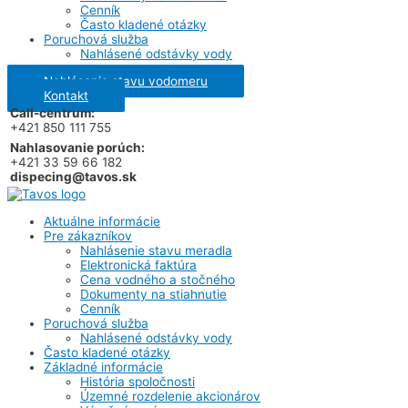
Cenník
Často kladené otázky
Poruchová služba
Nahlásené odstávky vody
Nahlásenie stavu vodomeru
Kontakt
Call-centrum:
+421 850 111 755
Nahlasovanie porúch:
+421 33 59 66 182
dispecing@tavos.sk
Aktuálne informácie
Pre zákazníkov
Nahlásenie stavu meradla
Elektronická faktúra
Cena vodného a stočného
Dokumenty na stiahnutie
Cenník
Poruchová služba
Nahlásené odstávky vody
Často kladené otázky
Základné informácie
História spoločnosti
Územné rozdelenie akcionárov