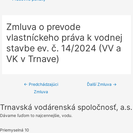
Zmluva o prevode
vlastníckeho práva k vodnej
stavbe ev. č. 14/2024 (VV a
VK v Trnave)
Navigácia
←
Predchádzajúci
Ďalší Zmluva
→
Zmluva
v
článku
Trnavská vodárenská spoločnosť, a.s.
Dávame ľuďom to najcennejšie, vodu.
Priemyselná 10