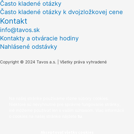
Často kladené otázky
Často kladené otázky k dvojzložkovej cene
Kontakt
info@tavos.sk
Kontakty a otváracie hodiny
Nahlásené odstávky
Copyright © 2024 Tavos a.s. | Všetky práva vyhradené
Scroll
to
Na našej stránke používame rôzne súbory cookies.
Top
Niektoré sú nevyhnutné pre správne fungovanie stránky,
iné môžeme používať len s vaším súhlasom. Viac informácií
o cookies na našej stránke nájdete
tu
.
Akceptovať všetky cookies