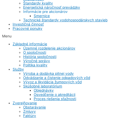
Štandardy kvality
Energetická náročnosť prevádzky
Informácie pre akcionárov
Smernice
Technické štandardy vodohospodárskych stavieb
Investičná činnosť
Pracovné ponuky
Menu
Základné informácie
Územné rozdelenie akcionárov
O spoločnosti
História spoločnosti
Výročné správy
Politika kvality
Služby
Výroba a dodávka pitnej vody
Odvádzanie a čistenie odpadových vôd
Vývoz a likvidácia žumpových vôd
Skúšobné laboratórium
Objednávky
Osvedčenie o akreditácii
Proces riešenia sťažnosti
Zverejňovanie
Obstarávanie
Zmluvy
Faktúry