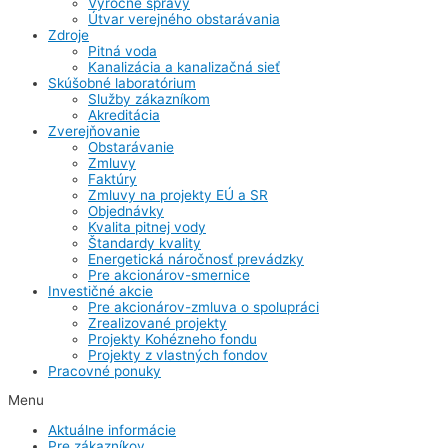
Výročné správy
Útvar verejného obstarávania
Zdroje
Pitná voda
Kanalizácia a kanalizačná sieť
Skúšobné laboratórium
Služby zákazníkom
Akreditácia
Zverejňovanie
Obstarávanie
Zmluvy
Faktúry
Zmluvy na projekty EÚ a SR
Objednávky
Kvalita pitnej vody
Štandardy kvality
Energetická náročnosť prevádzky
Pre akcionárov-smernice
Investičné akcie
Pre akcionárov-zmluva o spolupráci
Zrealizované projekty
Projekty Kohézneho fondu
Projekty z vlastných fondov
Pracovné ponuky
Menu
Aktuálne informácie
Pre zákazníkov