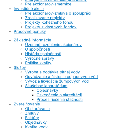
Pre akcionárov-smernice
Investičné akcie
Pre akcionárov-zmluva o spolupráci
Zrealizované projekty
Projekty Kohézneho fondu
Projekty z vlastných fondov
Pracovné ponuky
Základné informácie
Územné rozdelenie akcionárov
O spoločnosti
História spoločnosti
Výročné správy
Politika kvality
Služby
Výroba a dodávka pitnej vody
Odvádzanie a čistenie odpadových vôd
Vývoz a likvidácia žumpových vôd
Skúšobné laboratórium
Objednávky
Osvedčenie o akreditácii
Proces riešenia sťažnosti
Zverejňovanie
Obstarávanie
Zmluvy
Faktúry
Objednávky
Kvalita vody