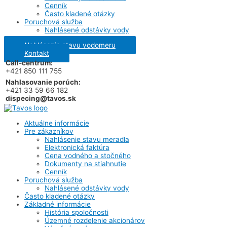
Cenník
Často kladené otázky
Poruchová služba
Nahlásené odstávky vody
Nahlásenie stavu vodomeru
Kontakt
Call-centrum:
+421 850 111 755
Nahlasovanie porúch:
+421 33 59 66 182
dispecing@tavos.sk
Aktuálne informácie
Pre zákazníkov
Nahlásenie stavu meradla
Elektronická faktúra
Cena vodného a stočného
Dokumenty na stiahnutie
Cenník
Poruchová služba
Nahlásené odstávky vody
Často kladené otázky
Základné informácie
História spoločnosti
Územné rozdelenie akcionárov