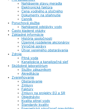
Nahlásenie stavu meradla
Elektronická faktúra
Cena vodného a stočného
Dokumenty na stiahnutie
Cenník
Poruchová služba
Nahlásené odstávky vody
Často kladené otázky
Základné informácie
História spoločnosti
Územné rozdelenie akcionárov
Výročné správy
Útvar verejného obstarávania
Zdroje
Pitná voda
Kanalizácia a kanalizačná sieť
Skúšobné laboratórium
Služby zákazníkom
Akreditácia
Zverejňovanie
Obstarávanie
Zmluvy
Faktúry
Zmluvy na projekty EÚ a SR
Objednávky
Kvalita pitnej vody
Štandardy kvality
Energetická náročnosť prevádzky