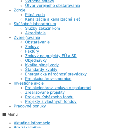
Výročné správy
Útvar verejného obstarávania
Zdroje
Pitná voda
Kanalizácia a kanalizačná sieť
Skúšobné laboratórium
Služby zákazníkom
Akreditácia
Zverejňovanie
Obstarávanie
Zmluvy
Faktúry
Zmluvy na projekty EÚ a SR
Objednávky
Kvalita pitnej vody
Štandardy kvality
Energetická náročnosť prevádzky
Pre akcionárov-smernice
Investičné akcie
Pre akcionárov-zmluva o spolupráci
Zrealizované projekty
Projekty Kohézneho fondu
Projekty z vlastných fondov
Pracovné ponuky
Menu
Aktuálne informácie
Pre zákazníkov