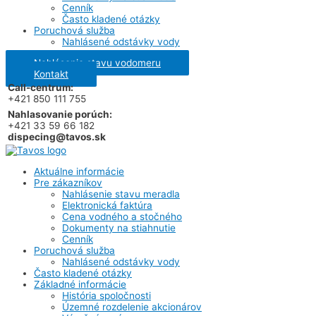
Cenník
Často kladené otázky
Poruchová služba
Nahlásené odstávky vody
Nahlásenie stavu vodomeru
Kontakt
Call-centrum:
+421 850 111 755
Nahlasovanie porúch:
+421 33 59 66 182
dispecing@tavos.sk
Aktuálne informácie
Pre zákazníkov
Nahlásenie stavu meradla
Elektronická faktúra
Cena vodného a stočného
Dokumenty na stiahnutie
Cenník
Poruchová služba
Nahlásené odstávky vody
Často kladené otázky
Základné informácie
História spoločnosti
Územné rozdelenie akcionárov