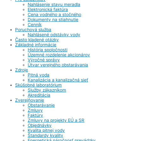
Nahlásenie stavu meradla
Elektronická faktúra
Cena vodného a stočného
Dokumenty na stiahnutie
Cenník
Poruchová služba
Nahlásené odstávky vody
Často kladené otázky
Základné informácie
História spoločnosti
Územné rozdelenie akcionárov
Výročné správy
Útvar verejného obstarávania
Zdroje
Pitná voda
Kanalizácia a kanalizačná sieť
Skúšobné laboratórium
Služby zákazníkom
Akreditácia
Zverejňovanie
Obstarávanie
Zmluvy
Faktúry
Zmluvy na projekty EÚ a SR
Objednávky
Kvalita pitnej vody
Štandardy kvality
Energetická náročnosť prevádzky