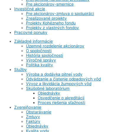
Pre akcionárov-smernice
Investičné akcie
Pre akcionárov-zmluva o spolupráci
Zrealizované projekty
Projekty Kohézneho fondu
Projekty z vlastných fondov
Pracovné ponuky
Základné informácie
Územné rozdelenie akcionárov
O spoločnosti
História spoločnosti
Výročné správy
Politika kvality
Služby
Výroba a dodávka pitnej vody
Odvádzanie a čistenie odpadových vôd
Vývoz a likvidácia žumpových vôd
Skúšobné laboratórium
Objednávky
Osvedčenie o akreditácii
Proces riešenia sťažnosti
Zverejňovanie
Obstarávanie
Zmluvy
Faktúry
Objednávky
Kvalita vody