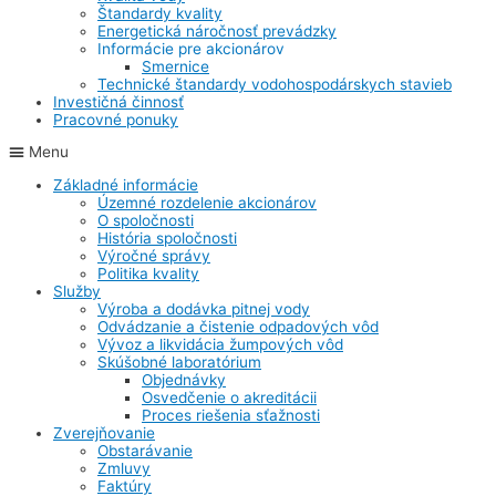
Štandardy kvality
Energetická náročnosť prevádzky
Informácie pre akcionárov
Smernice
Technické štandardy vodohospodárskych stavieb
Investičná činnosť
Pracovné ponuky
Menu
Základné informácie
Územné rozdelenie akcionárov
O spoločnosti
História spoločnosti
Výročné správy
Politika kvality
Služby
Výroba a dodávka pitnej vody
Odvádzanie a čistenie odpadových vôd
Vývoz a likvidácia žumpových vôd
Skúšobné laboratórium
Objednávky
Osvedčenie o akreditácii
Proces riešenia sťažnosti
Zverejňovanie
Obstarávanie
Zmluvy
Faktúry