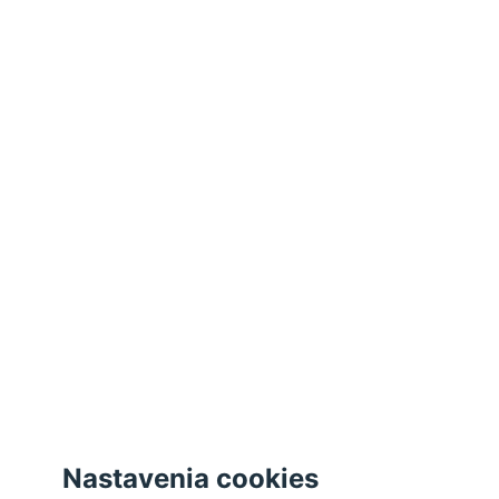
stránky, iné môžeme používať len s vaším súhlasom.
Viac informácií o cookies na našej stránke nájdete
tu
.
Akceptovať všetky cookies
Odmietnuť všetky cookies
Spravovať cookies
Zatvoriť
Nastavenia cookies