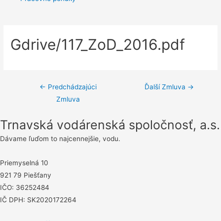
Gdrive/117_ZoD_2016.pdf
Navigácia
←
Predchádzajúci
Ďalší Zmluva
→
Zmluva
v
článku
Trnavská vodárenská spoločnosť, a.s.
Dávame ľuďom to najcennejšie, vodu.
Priemyselná 10
921 79 Piešťany
IČO: 36252484
IČ DPH: SK2020172264