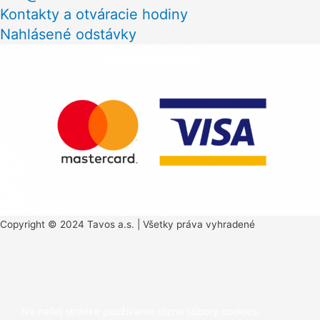
Kontakty a otváracie hodiny
Nahlásené odstávky
Copyright © 2024 Tavos a.s. | Všetky práva vyhradené
Scroll
to
Na našej stránke používame rôzne súbory cookies.
Top